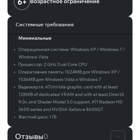
6+
Возрастное ограничение
Системные требования
Минимальные
•
Операционная система:
Windows XP / Windows 7 /
Windows Vista
•
Процессор:
2 GHz Dual Core CPU
•
Оперативная память:
1024MB для Windows XP /
1536MB для Windows Vista и Windows 7
•
Видеокарта:
ATI/nVidia graphic card with at least
128MB of dedicated VRAM and with at least DirectX
9.0c and Shader Model 3.0 support. ATI Radeon HD
3600 series and NVIDIA Geforce 8600GT
•
Жесткий диск:
1 Гб
Отзывы
0