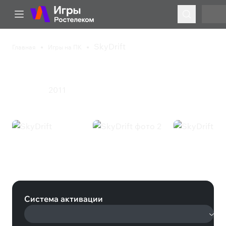
SkyDrift
Главная
Игры на ПК
SkyDrift
2011
Гонки
Инди
SkyDrift (Steam)
Система активации