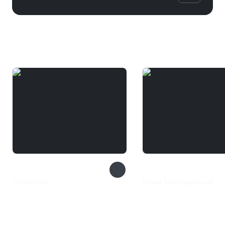
Вам может понравиться
Carsteroids
Urban Trial Playground
133 ₽
649 ₽