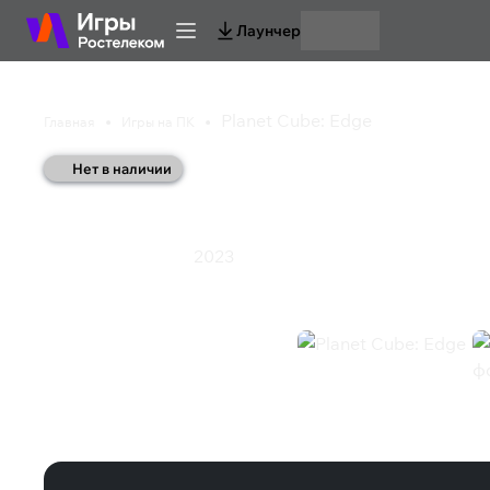
Лаунчер
Planet Cube: Edge
Главная
Игры на ПК
Нет в наличии
Planet Cube: Edge
2023
Приключения
Экшен
Planet Cube: Edge