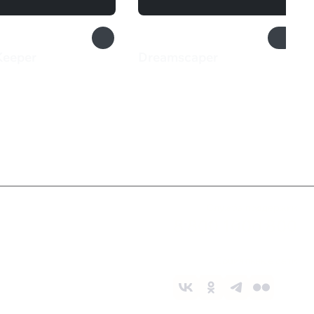
Keeper
Dreamscaper
₽
1 399 ₽
Служба поддержки
8 800 1000 800
Социальные сети