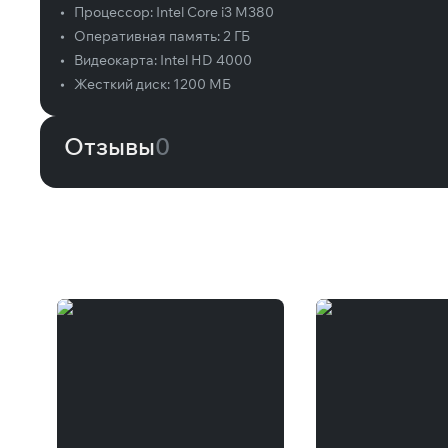
•
Процессор:
Intel Core i3 M380
•
Оперативная память:
2 ГБ
•
Видеокарта:
Intel HD 4000
•
Жесткий диск:
1200 МБ
Отзывы
0
Вам может понравиться