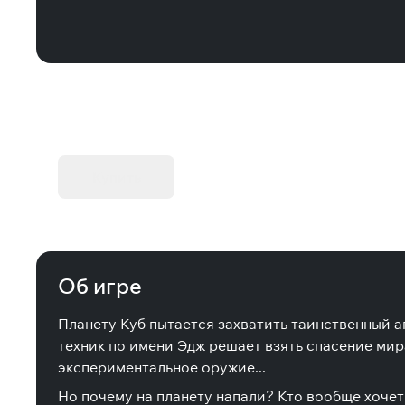
KIBORG - Делюкс Издание
Купить
Об игре
Планету Куб пытается захватить таинственный аг
техник по имени Эдж решает взять спасение мир
экспериментальное оружие...
Но почему на планету напали? Кто вообще хочет