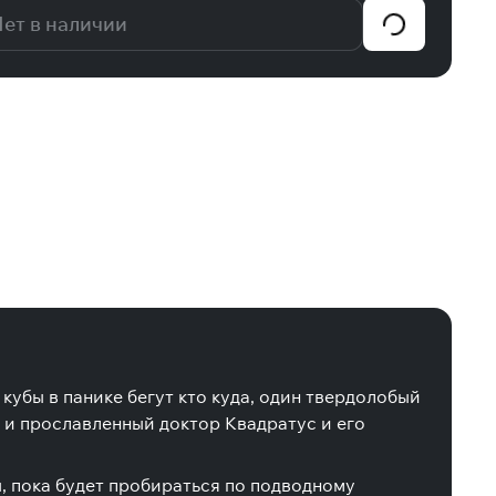
ет в наличии
 кубы в панике бегут кто куда, один твердолобый
и и прославленный доктор Квадратус и его
ы, пока будет пробираться по подводному