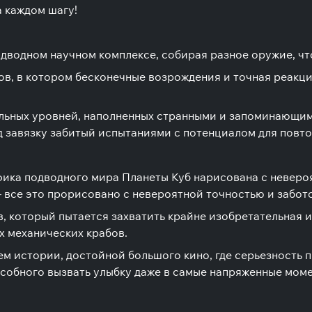
а каждом шагу!
подводном научном комплексе, собирая разное оружие, ч
в, в котором бесконечные возрождения и точная реакци
ьных уровней, наполненных странными и запоминающими
д завязку забитый испытаниями с потенциалом для повт
фика подводного мира Планеты Куб нарисована с неверо
 все это прорисовано с невероятной точностью и забото
, который пытается захватить крайне изобретательная 
х механических крабов.
лем истории, достойной большого кино, где серьезность
собного вызвать улыбку даже в самые напряженные мом