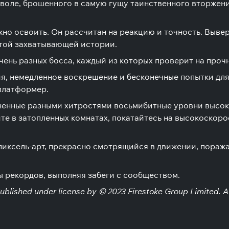
еволе, брошенного в самую гущу таинственного вторжен
жно освоить. Он рассчитан на реакцию и точность. Выве
этой захватывающей истории.
ень разных босса, каждый из которых проверит на проч
я, немедленное воскрешение и бесконечные попытки для 
платформер.
ненные разными хитростями восьмибитные уровни высок
те в затопленных комнатах, покатайтесь на высокоскоро
пиксель-арт, прекрасно смотрящийся в движении, пора
 рекордов, выполняя забеги с сообществом.
blished under license by © 2023 Firestoke Group Limited. All