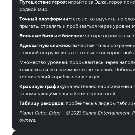
Путешествие героя:
играйте за Эджа, героя пон
родной мир.
Точный платформинг:
его легко выучить, но сло
прыгать, стрелять и пробиваться через уровни 
Эпичные битвы с боссами:
четыре огромных и оч
Адекватную сложность:
частые точки сохранени
головой погрузились в этот высокоскоростной 
Множество уровней: прорывайтесь через напол
комплекса и его наземных ответвлений. Побывай
космический корабль пришельцев.
Красивую графику:
качественно нарисованный 
запоминающимся дизайном персонажей.
Таблицу рекордов:
пробейтесь в лидеры таблицы
Planet Cube: Edge – © 2023 Sunna Entertainment. Pu
owners.