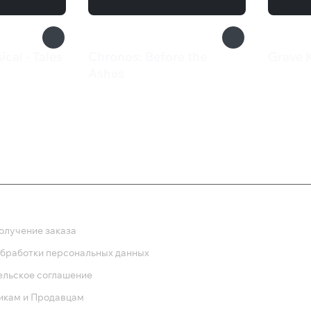
cal - Tales
Chronos: Before the
Grave 
259 
Ashes
1 569 ₽
ка
олучение заказа
обработки персональных данных
ельское соглашение
икам и Продавцам