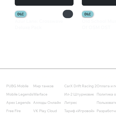
DLC
DLC
Azur Lane: Crosswave
Old School Musi
Deluxe Pack
Of OSM OST
195 ₽
169 ₽
Валюта
Подписки
Поддерж
PUBG Mobile
Мир танков
CarX Drift Racing 2
Оплата и п
Mobile Legends
Warface
Ил-2 Штурмовик
Политика 
Apex Legends
Аллоды Онлайн
Литрес
Пользоват
Free Fire
VK Play Cloud
Тариф «Игровой»
Разработч