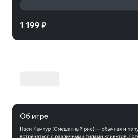
1 199 ₽
KIBORG - Делюкс Издание
Купить
Об игре
Наси Кампур (Смешанный рис) — обычная и попул
встречаться с различными типами клиентов. Гот