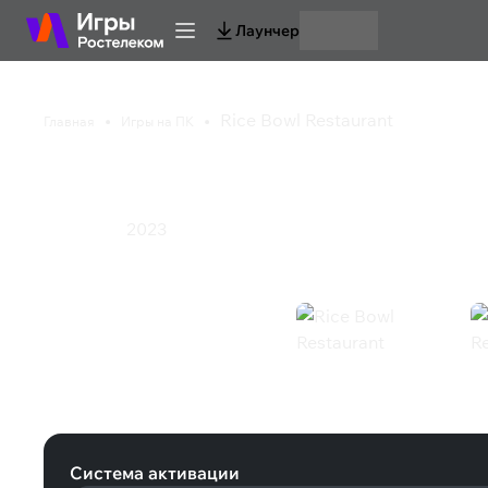
Лаунчер
Rice Bowl Restaurant
Главная
Игры на ПК
Rice Bowl Restaurant
2023
Симулятор
Rice Bowl Restaurant (Steam)
Система активации