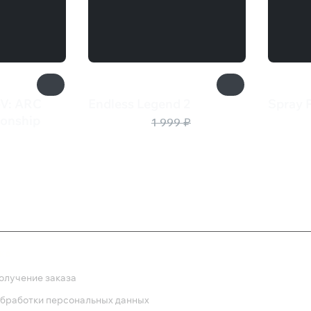
-V: ARC
Endless Legend 2
Spray P
1 200 ₽
550 
onship
1 999 ₽
ка
олучение заказа
обработки персональных данных