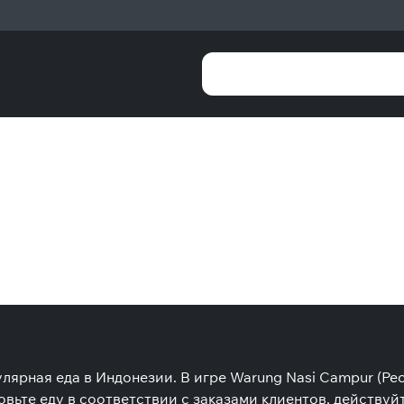
ярная еда в Индонезии. В игре Warung Nasi Campur (Рес
овьте еду в соответствии с заказами клиентов, действу