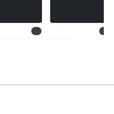
aint Simulator
Parkan 2
₽
200 ₽
Служба поддержки
8 800 1000 800
Социальные сети