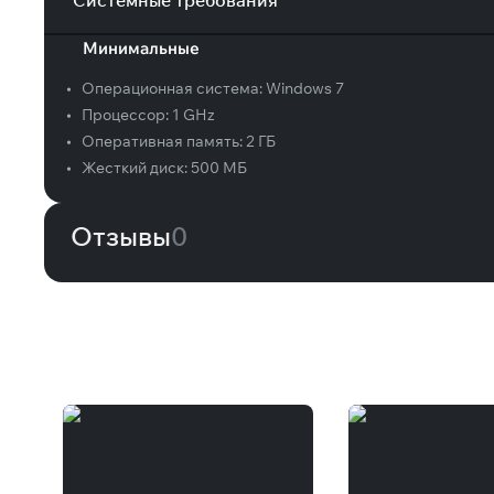
Системные требования
Минимальные
•
Операционная система:
Windows 7
•
Процессор:
1 GHz
•
Оперативная память:
2 ГБ
•
Жесткий диск:
500 МБ
Отзывы
0
Вам может понравиться