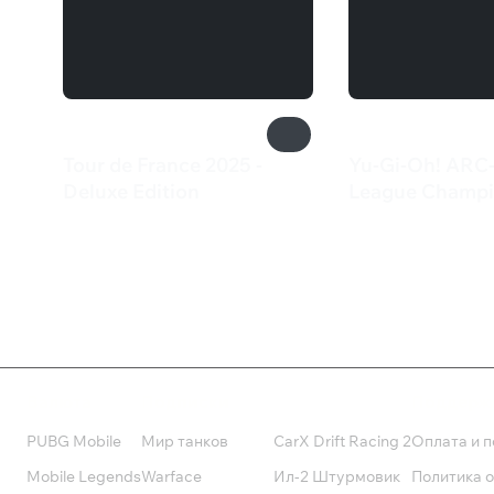
Tour de France 2025 -
Yu-Gi-Oh! ARC
Deluxe Edition
League Champi
2 999 ₽
129 ₽
Валюта
Подписки
Поддерж
PUBG Mobile
Мир танков
CarX Drift Racing 2
Оплата и п
Mobile Legends
Warface
Ил-2 Штурмовик
Политика 