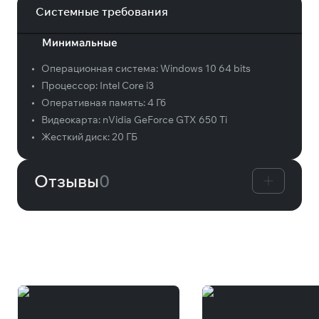
Системные требования
Минимальные
•
Операционная система:
Windows 10 64 bits
•
Процессор:
Intel Core i3
•
Оперативная память:
4 Гб
•
Видеокарта:
nVidia GeForce GTX 650 Ti
•
Жесткий диск:
20 ГБ
Отзывы
0
Вам может понравиться