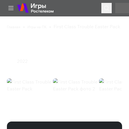
First Class Trouble Easter Pack
Главная
Игры на ПК
First Class Trouble Easter
Pack
2022
Инди
First Class Trouble Easter Pack
(Steam)