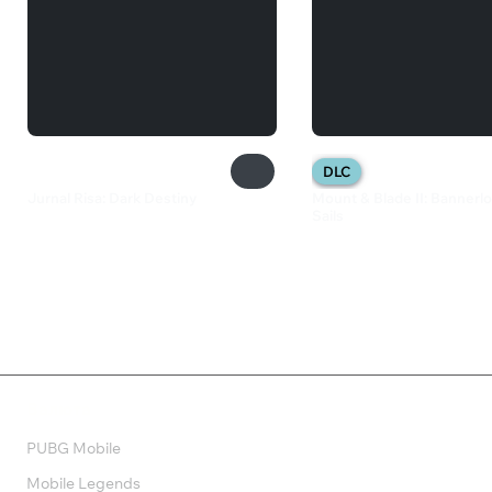
DLC
Jurnal Risa: Dark Destiny
Mount & Blade II: Bannerlo
Sails
490 ₽
1 599 ₽
Валюта
PUBG Mobile
Mobile Legends