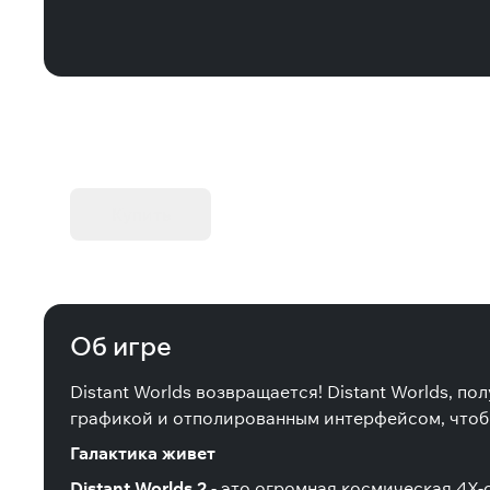
KIBORG - Делюкс Издание
Купить
Об игре
Distant Worlds возвращается! Distant Worlds, 
графикой и отполированным интерфейсом, чтобы 
Галактика живет
Distant Worlds 2
- это огромная космическая 4X-