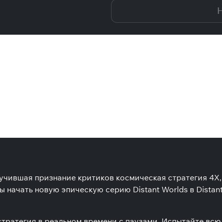
Н
получившая признание критиков космическая стратегия 4X
начать новую эпическую серию Distant Worlds в Distant
стратегия в реальном времени с паузами. Испытайте всю