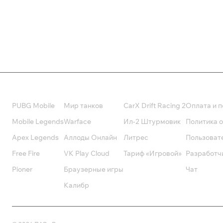
Валюта
Подписки
Поддерж
PUBG Mobile
Мир танков
CarX Drift Racing 2
Оплата и п
Mobile Legends
Warface
Ил-2 Штурмовик
Политика 
Apex Legends
Аллоды Онлайн
Литрес
Пользоват
Free Fire
VK Play Cloud
Тариф «Игровой»
Разработч
Pioner
Браузерные игры
Чат
Калибр