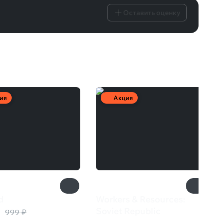
Оставить оценку
ия
Акция
d
Workers & Resources:
₽
Soviet Republic
999 ₽