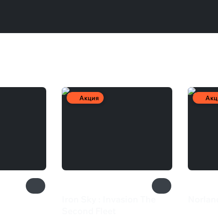
Акция
Акц
Iron Sky : Invasion The
Norlan
500 
Second Fleet