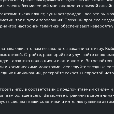
, и в масштабах массовой многопользовательской онлайн
сятками тысяч планет, лун и астероидов - все это вы мо
атии, так и путем завоевания! Сложный процесс создан
вариантов настройки галактики обеспечивают невероятну
ахватывающи, что вам не захочется заканчивать игру. В
вых стилей. Стройте, расширяйте и улучшайте свою имп
ждая галактика полна жизни и активности. Встречайтес
и и космическими монстрами. Исследуйте звездные сис
шедших цивилизаций, раскройте секреты непростой истор
роить игру в соответствии с предпочитаемым стилем и 
ят вам больше всего. Вы можете ограничить свое внима
пусть сделают ваши советники и интеллектуальная автом