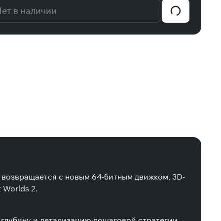
ет в наличии
, возвращается с новым 64-битным движком, 3D-
 Worlds 2.
 глубину и детализацию пошаговой стратегии,