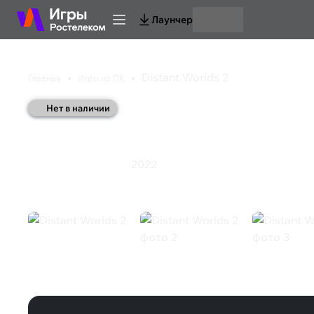
Лаунчер
Distant Worlds 2
Главная
Игры на ПК
Нет в наличии
Distant Worlds 2
2022
Симулятор
Стратегия
Distant Worlds 2