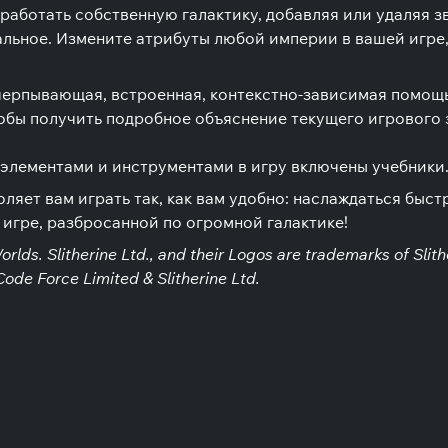
аботать собственную галактику, добавляя или удаляя зв
тальное. Измените атрибуты любой империи в вашей игре
ерпывающая, встроенная, контекстно-зависимая помощь 
обы получить подробное объяснение текущего игрового э
элементами и инструментами в игру включены учебники
оляет вам играть так, как вам удобно: наслаждаться бы
 игре, разбросанной по огромной галактике!
orlds. Slitherine Ltd., and their Logos are trademarks of Slit
ode Force Limited & Slitherine Ltd.