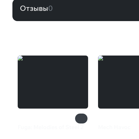
Отзывы
0
Вам может понравиться
Fuga: Melodies of Steel 2
Mech Havoc
2 499 ₽
385 ₽