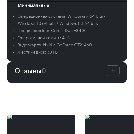
Минимальные
•
Операционная система:
Windows 7 64 bits /
Windows 10 64 bits / Windows 8.1 64 bits
•
Процессор:
Intel Core 2 Duo E8400
•
Оперативная память:
4 Гб
•
Видеокарта:
Nvidia GeForce GTX 460
•
Жесткий диск:
30 ГБ
Отзывы
0
Вам может понравиться