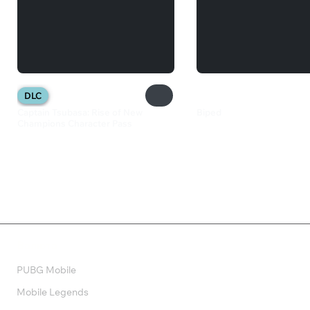
DLC
Captain Tsubasa: Rise of New
Biped
Champions Character Pass
460 ₽
1 499 ₽
Валюта
PUBG Mobile
Mobile Legends