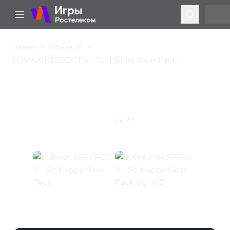
Главная
Игры на ПК
DJMAX RESPECT V - So Happy Gear Pack
DJMAX RESPECT V - So
Happy Gear Pack
2020
Казуальная игра
Спорт
Экшен
DJMAX RESPECT V - So Happy
Gear Pack (Steam)