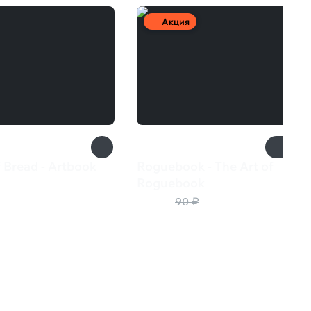
Акция
 Bread - Artbook
Roguebook - The Art of
₽
Roguebook
45 ₽
90 ₽