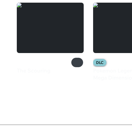
DLC
The Scouring
Pokemon Legend
899 ₽
Mega Dimensi
3 999 ₽