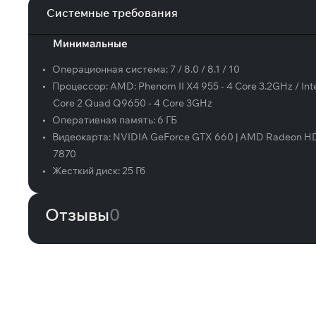
Системные требования
Минимальные
•
Операционная система:
7 / 8.0 / 8.1 / 10
•
Процессор:
AMD: Phenom II X4 955 - 4 Core 3.2GHz / Inte
Core 2 Quad Q9650 - 4 Core 3GHz
•
Оперативная память:
6 ГБ
•
Видеокарта:
NVIDIA GeForce GTX 660 | AMD Radeon H
7870
•
Жесткий диск:
25 Гб
Отзывы
0
Вам может понравиться