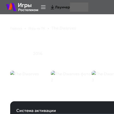
Лаунчер
The Dwarves
Главная
Игры на ПК
The Dwarves
2016
Ролевая игра
The Dwarves (Steam)
Система активации