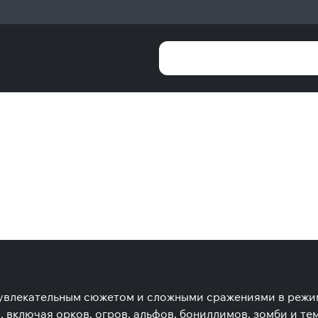
 увлекательным сюжетом и сложными сражениями в режим
ключая орков, огров, альфов, бониллимов, зомби и темн