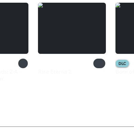
DLC
s: Z-A –
Rise Eterna 2
Born of
710 ₽
165 
on