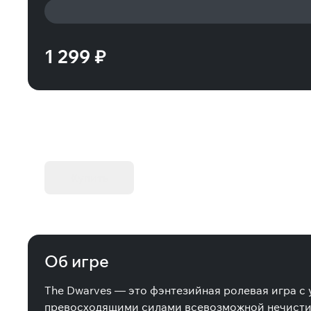
1 299 ₽
KIBORG - Делюкс Издание
Купить
Об игре
The Dwarves — это фэнтезийная ролевая игра с
превосходящими силами всевозможной нечисти, в