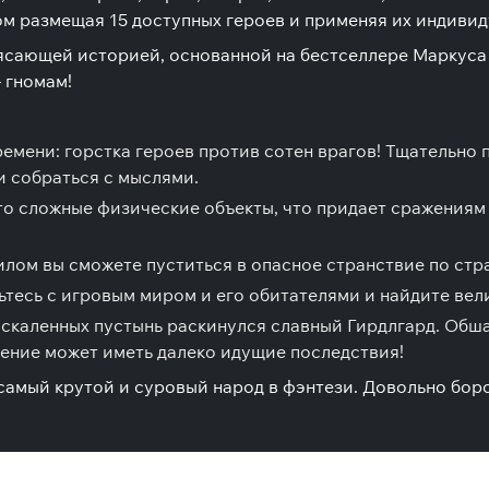
ом размещая 15 доступных героев и применяя их индивид
рясающей историей, основанной на бестселлере Маркуса
 гномам!
емени: горстка героев против сотен врагов! Тщательно
и собраться с мыслями.
то сложные физические объекты, что придает сражениям
илом вы сможете пуститься в опасное странствие по стр
тесь с игровым миром и его обитателями и найдите вели
скаленных пустынь раскинулся славный Гирдлгард. Обша
шение может иметь далеко идущие последствия!
самый крутой и суровый народ в фэнтези. Довольно бор