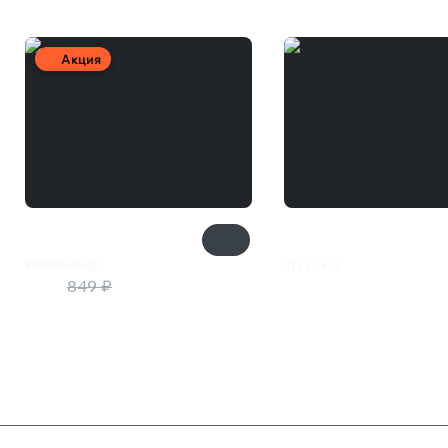
Акция
Wobbledogs
Try to Fly
213 ₽
849 ₽
385 ₽