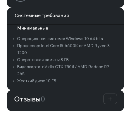
Системные требования
Минимальные
•
Операционная система:
Windows 10 64 bits
•
Процессор:
Intel Core i5-6600K or AMD Ryzen 3
1200
•
Оперативная память:
8 ГБ
•
Видеокарта:
nVidia GTX 750ti / AMD Radeon R7
265
•
Жесткий диск:
10 ГБ
Отзывы
0
Вам может понравиться