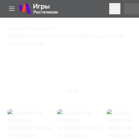
Главная
Игры на ПК
DORAEMON STORY OF SEASONS: Friends of the
Great Kingdom
DORAEMON STORY OF
SEASONS: Friends of the
Great Kingdom
2022
Казуальная игра
Симулятор