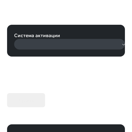
DORAEMON STORY OF SEASONS:
Friends of the Great Kingdom
(Steam)
Система активации
KIBORG - Делюкс Издание
Купить