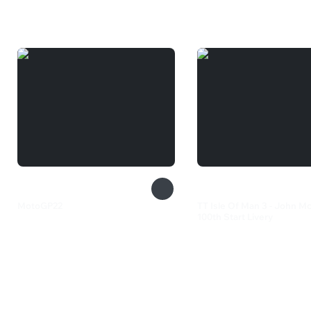
Вам может понравиться
MotoGP22
TT Isle Of Man 3 - John 
100th Start Livery
3 579 ₽
125 ₽