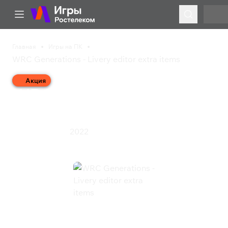
Главная
Игры на ПК
WRC Generations - Livery editor extra items
Акция
WRC Generations -
Livery editor extra items
2022
Гонки
Симулятор
WRC Generations - Livery editor