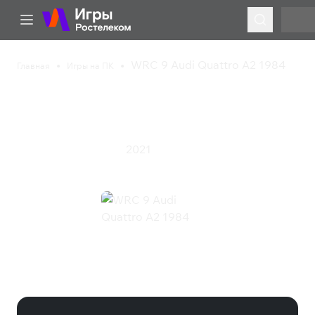
WRC 9 Audi Quattro A2 1984
Главная
Игры на ПК
WRC 9 Audi Quattro A2
1984
2021
Гонки
Симулятор
Спорт
WRC 9 Audi Quattro A2 1984
(Steam)