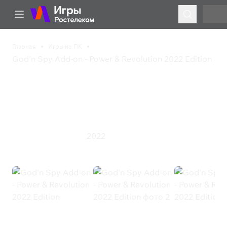
Главная
Игры на ПК
God'n Spy Add-on - Power & Revolution 2022 Edition
God'n Spy Add-on -
Power & Revolution 2022
Edition
2022
Симулятор
Стратегия
God'n Spy Add-on - Power &