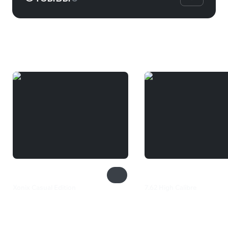
Вам может понравиться
Xonix Casual Edition
7.62 High Calibre
280 ₽
240 ₽