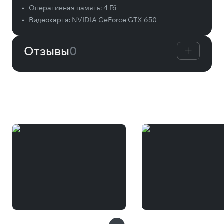
•
Оперативная память:
4 Гб
•
Видеокарта:
NVIDIA GeForce GTX 650
Отзывы
0
Вам может понравиться