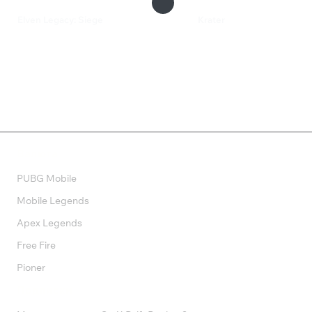
Elven Legacy: Siege
Krater
99 ₽
349 ₽
Валюта
PUBG Mobile
Mobile Legends
Apex Legends
Free Fire
Pioner
Подписки