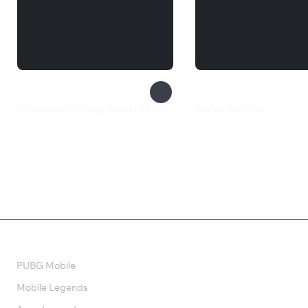
Professional Fishing: Starter Kit Pro
Aspire: Ina's Tale
360 ₽
1 050 ₽
Валюта
PUBG Mobile
Mobile Legends