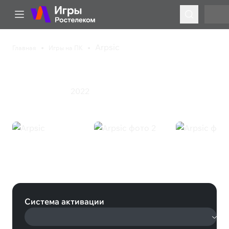
Arpsic
Главная
Игры на ПК
Arpsic
2022
Казуальная игра
Arpsic (Steam)
Система активации