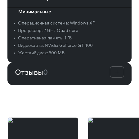
Минимальные
•
Операционная система:
Windows XP
•
Процессор:
2 GHz Quad core
•
Оперативная память:
1 Гб
•
Видеокарта:
NVidia GeForce GT 400
•
Жесткий диск:
500 МБ
Отзывы
0
Вам может понравиться