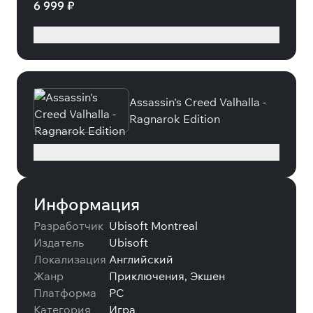
6 999 ₽
Подробнее
Assassin's Creed Valhalla -
Ragnarok Edition
Подробнее
Информация
Разработчик
Ubisoft Montreal
Издатель
Ubisoft
Локализация
Английский
Жанр
Приключения, Экшен
Платформа
PC
Категория
Игра