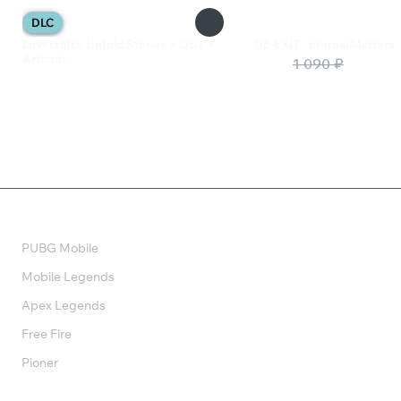
DLC
Lovecraft's Untold Stories + OST +
DE-EXIT - Eternal Matters
Artbook
273 ₽
1 090 ₽
760 ₽
Валюта
PUBG Mobile
Mobile Legends
Apex Legends
Free Fire
Pioner
Подписки