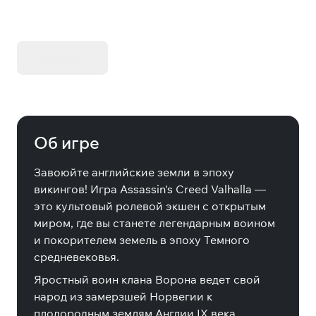
KIBORG - Делюкс Издание
Купить
Об игре
Завоюйте английские земли в эпоху
викингов! Игра Assassin's Creed Valhalla —
это культовый ролевой экшен с открытым
миром, где вы станете легендарным воином
и покорителем земель в эпоху Темного
средневековья.
Яростный воин клана Ворона ведет свой
народ из замерзшей Норвегии к
плодородным землям Англии IX века.