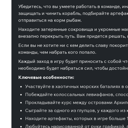
Убедитесь, что вы умеете работать в команде, 
защищать и чинить корабль, подбирайте артефак
отправиться на корм рыбам.
Находите затерянные сокровища и укромные маг
внезапно перекрыть путь. Вам придется решать, 
Если вы не хотите ни с кем делить славу покор
команды, чем набрать кого попало.
Каждый заход в игру будет приносить с собой ч
необходимо будет набраться сил, чтобы достой
Ключевые особенности:
Участвуйте в хаотичных морских баталиях в 
Побеждайте колоссальных левиафанов, спосо
Прокладывайте курс между островами Архипе
Сыграйте за одного из глупцов, у каждого и
Находите артефакты, которых в игре больше 
Любуйтесь нарисованной от руки графикой,