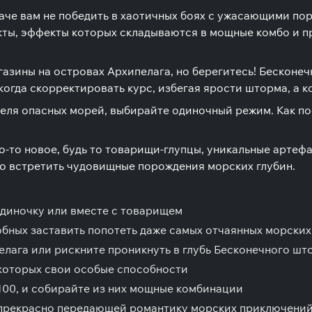
иначе вам не победить в хаотичных боях с ужасающими п
ты, эффекты которых складываются в мощные комбо и пр
азины на островах Архипелага, но берегитесь! Бесконе
когда скорректировать курс, избегая ярости шторма, а ко
ителя опасных морей, выбирайте одиночный режим. Как по
то-то новое, будь то товарищи-глупцы, уникальные артеф
но встретить чудовищные порождения морских глубин.
одиночку или вместе с товарищем
бных заставить попотеть даже самых отчаянных морских
лага или рискните проникнуть в глубь Бесконечного шт
з которых свои особые способности
100, и собирайте из них мощные комбинации
 прекрасно передающей романтику морских приключени