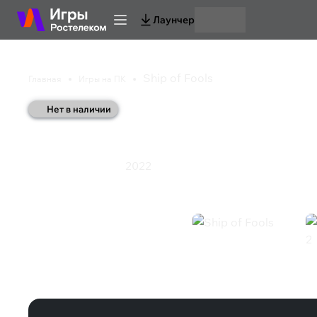
Лаунчер
Ship of Fools
Главная
Игры на ПК
Нет в наличии
Ship of Fools
2022
Приключения
Экшен
Ship of Fools (Steam)