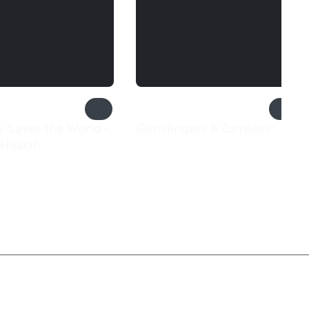
 Saves the World -
Gunslingers & Zombies
240 ₽
 Hearth
₽
Служба поддержки
8 800 1000 800