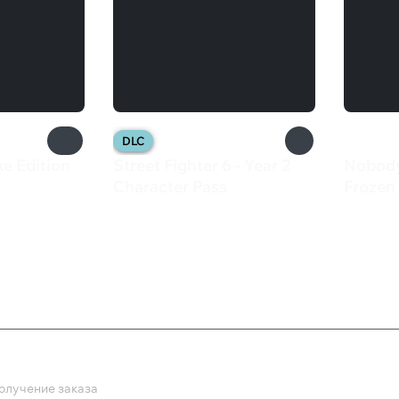
DLC
e Edition
Street Fighter 6 - Year 2
Nobody
Character Pass
Frozen
2 799 ₽
200 
ка
олучение заказа