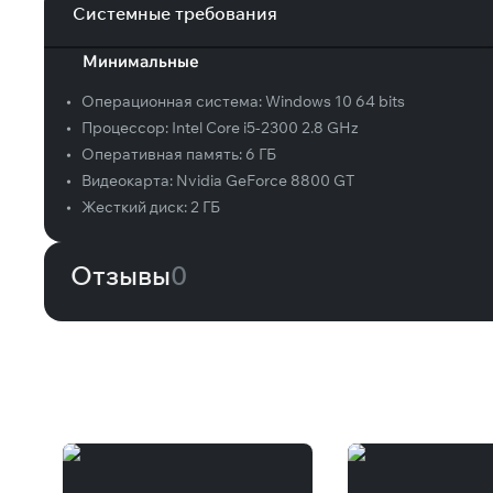
Системные требования
Минимальные
•
Операционная система:
Windows 10 64 bits
•
Процессор:
Intel Core i5-2300 2.8 GHz
•
Оперативная память:
6 ГБ
•
Видеокарта:
Nvidia GeForce 8800 GT
•
Жесткий диск:
2 ГБ
Отзывы
0
Вам может понравиться