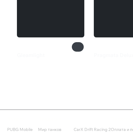
Gleamlight
Pragmata Delux
599 ₽
4 999 ₽
Валюта
Подписки
Поддерж
PUBG Mobile
Мир танков
CarX Drift Racing 2
Оплата и п