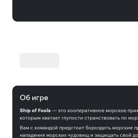
KIBORG - Делюкс Издание
Купить
Об игре
Ship of Fools
— это кооперативное морское прикл
которым хватает глупости странствовать по мор
Вам с командой предстоит бороздить морские пр
нападения морских чудовищ и защищать свой до