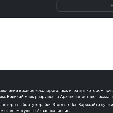
Н
ючение в жанре «околорогалик», играть в котором пред
ям. Великий маяк разрушен, и Архипелаг остался безза
осторы на борту корабля Stormstrider. Заряжайте пушки
м от всемогущего Аквапокалипсиcа.