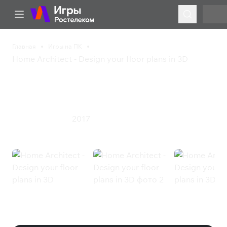
Главная
Игры на ПК
Home Architect - Design your floor plans in 3D
Home Architect - Design
your floor plans in 3D
2017
Обучающие
Софт
Home Architect - Design your floor
plans in 3D (Steam)