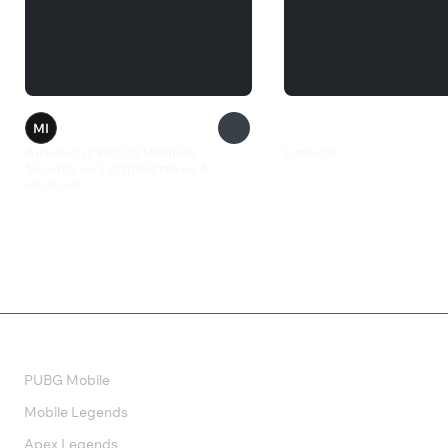
MI
Антивирус PRO32 Ultimate
Limouzik
Security на 1 устройство на 6
499 ₽
месяцев
799 ₽
Валюта
PUBG Mobile
Mobile Legends
Apex Legends