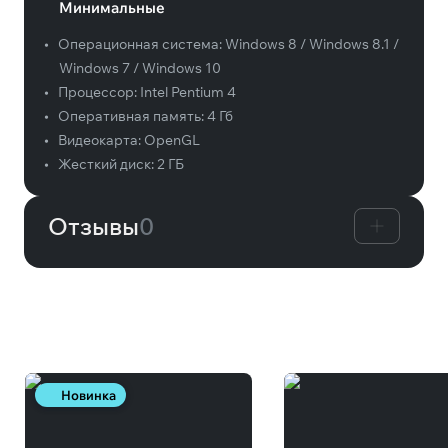
Минимальные
•
Операционная система:
Windows 8 / Windows 8.1 /
Windows 7 / Windows 10
•
Процессор:
Intel Pentium 4
•
Оперативная память:
4 Гб
•
Видеокарта:
OpenGL
•
Жесткий диск:
2 ГБ
Отзывы
0
Вам может понравиться
Новинка