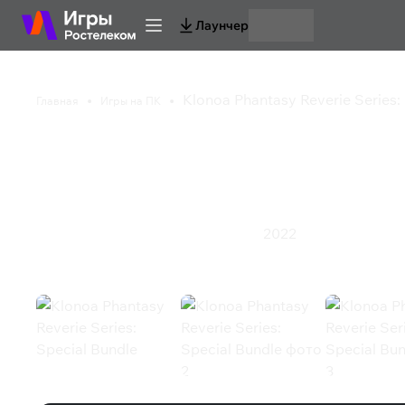
Лаунчер
Klonoa Phantasy Reverie Series:
Главная
Игры на ПК
Klonoa Phantasy Rever
Bundle
2022
Казуальная игра
Приключения
Экшен
Klonoa Phantasy Reverie Series: Spe