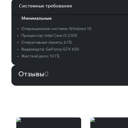
Системные требования
Минимальные
•
Операционная система:
Windows 10
•
Процессор:
Intel Core i3-2100
•
Оперативная память:
6 ГБ
•
Видеокарта:
GeForce GTX 650
•
Жесткий диск:
10 ГБ
Отзывы
0
Вам может понравиться