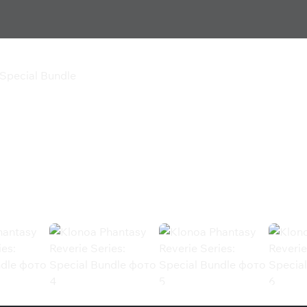
 Special Bundle
ie Series: Special
cial Bundle (Steam)