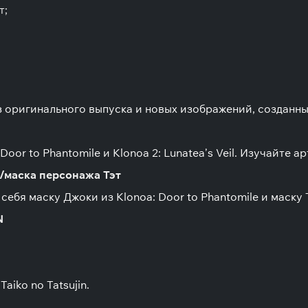
т;
 оригинального выпуска и новых изображений, созданных
oor to Phantomile и Klonoa 2: Lunatea’s Veil. Изучайте а
/маска персонажа Тэт
я маску Джоки из Klonoa: Door to Phantomile и маску Тэт
N
aiko no Tatsujin.