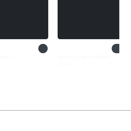
aker's
Aerial_Knight's Never
₽
Yield
460 ₽
Служба поддержки
8 800 1000 800