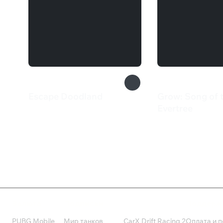
Escape Doodland
Grow: Song of 
259 ₽
Evertree
1 799 ₽
Валюта
Подписки
Поддерж
PUBG Mobile
Мир танков
CarX Drift Racing 2
Оплата и п