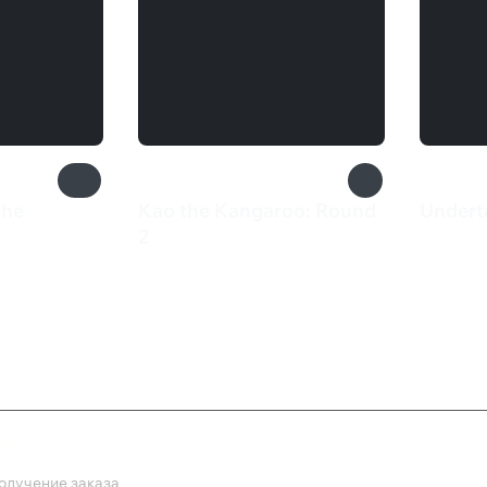
the
Kao the Kangaroo: Round
Undert
133 
2
199 ₽
ка
олучение заказа