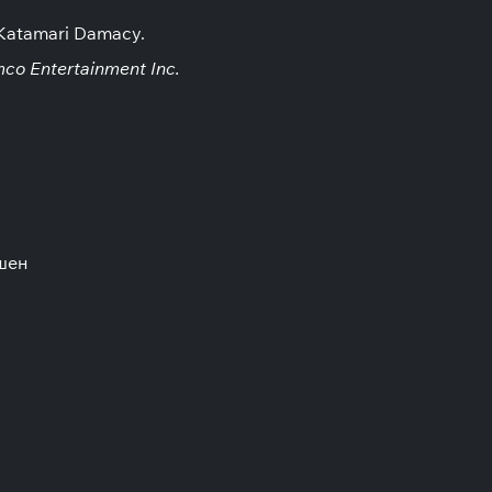
Katamari Damacy.
o Entertainment Inc.
шен