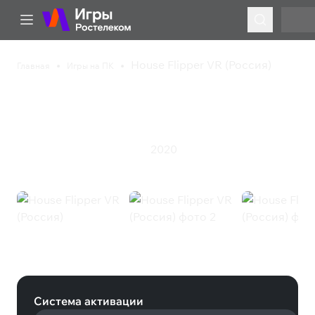
House Flipper VR (Россия)
Главная
Игры на ПК
House Flipper VR
(Россия)
2020
Казуальная игра
Симулятор
House Flipper VR (Россия) (Steam)
Система активации