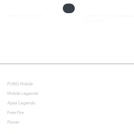
Human Fall Flat VR
Ultimate Fishing Simulator
Greenland
899 ₽
133 ₽
Валюта
PUBG Mobile
Mobile Legends
Apex Legends
Free Fire
Pioner
Подписки