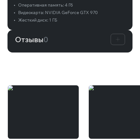
•
Оперативная память:
4 Гб
•
Видеокарта:
NVIDIA GeForce GTX 970
•
Жесткий диск:
1 ГБ
Отзывы
0
Вам может понравиться