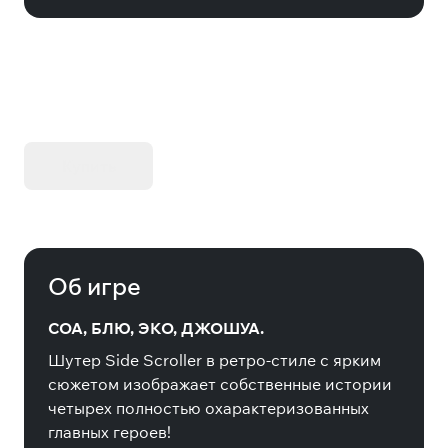
KIBORG - Делюкс Издание
Купить
Об игре
СОА, БЛЮ, ЭКО, ДЖОШУА.
Шутер Side Scroller в ретро-стиле с ярким
сюжетом изображает собственные истории
четырех полностью охарактеризованных
главных героев!