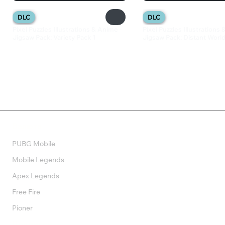
DLC
DLC
Pixel Puzzles Illustrations & Anime -
Pixel Puzzles Illustrations
Jigsaw Pack: Variety Pack 1
Jigsaw Pack: Distant Worl
289 ₽
133 ₽
Валюта
PUBG Mobile
Mobile Legends
Apex Legends
Free Fire
Pioner
Подписки