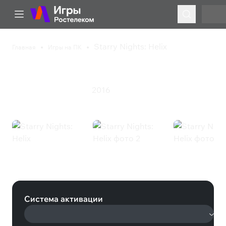
Starry Nights: Helix
Главная
Игры на ПК
Starry Nights: Helix
2016
Казуальная игра
Экшен
Starry Nights: Helix (Steam)
Система активации