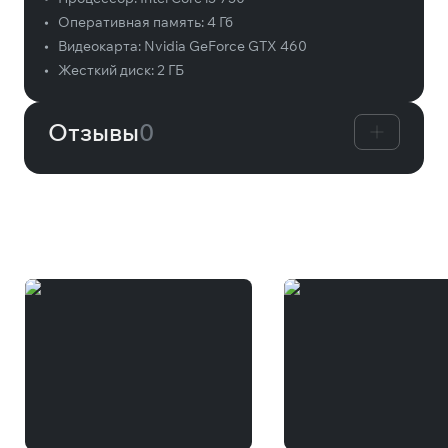
•
Оперативная память:
4 Гб
•
Видеокарта:
Nvidia GeForce GTX 460
•
Жесткий диск:
2 ГБ
Отзывы
0
Вам может понравиться