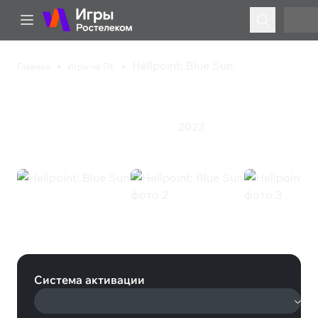
Hellpoint: Blue Sun
Главная
Игры на ПК
Hellpoint: Blue Sun
2022
Приключения
Экшен
Ролевая игра
Hellpoint: Blue Sun (Steam)
Система активации