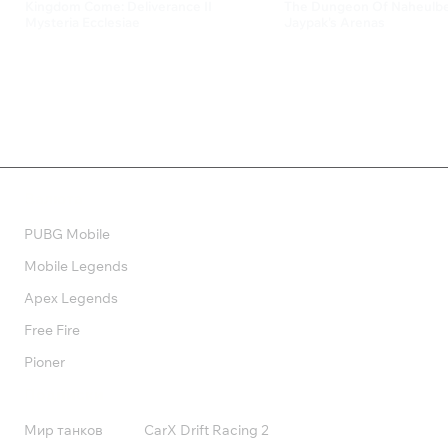
Kingdom Come: Deliverance II
The Dungeon Of Naheulbeu
Mysteria Ecclesiae
Jaypak's Arenas
999 ₽
249 ₽
Валюта
PUBG Mobile
Mobile Legends
Apex Legends
Free Fire
Pioner
Подписки
Мир танков
CarX Drift Racing 2