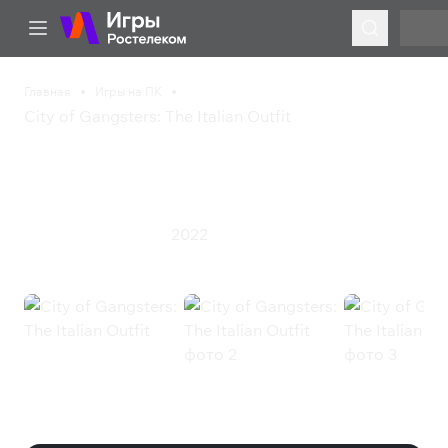
Главная
Игры на ПК
City of Gangsters: The Italian Outfit
City of Gangsters: The
Italian Outfit
2022
Симулятор
Стратегия
City of Gangsters: The Italian Outfit
(Steam)