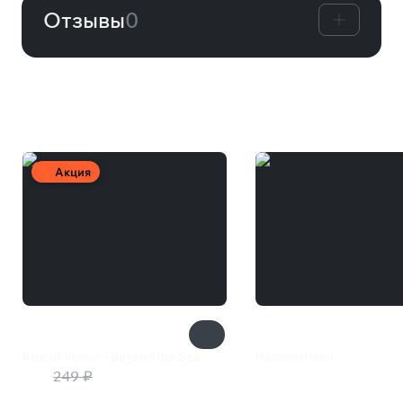
Отзывы
0
Вам может понравиться
Акция
Rise of Venice - Beyond the Sea
HammerHelm
50 ₽
249 ₽
360 ₽