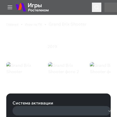
Grand Brix Shooter
Главная
Игры на ПК
Grand Brix Shooter
2019
Казуальная игра
Экшен
Grand Brix Shooter (Steam)
Система активации