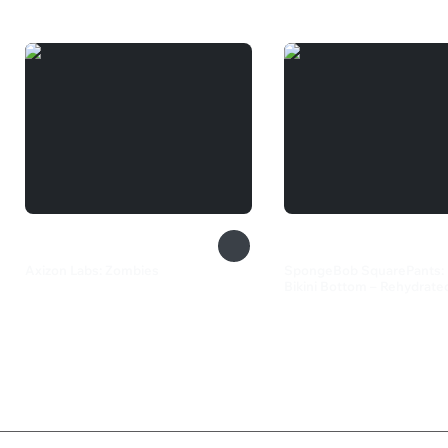
Axizon Labs: Zombies
SpongeBob SquarePants: B
Bikini Bottom – Rehydrate
165 ₽
1 529 ₽