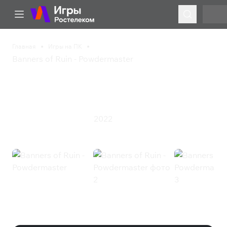
Главная
Игры на ПК
Banners of Ruin - Powdermaster
Banners of Ruin -
Powdermaster
2022
Стратегия
Ролевая игра
Banners of Ruin - Powdermaster
(Steam)