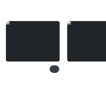
Вам может понравиться
Dream Tactics
Valthirian Arc: Hero Schoo
2 399 ₽
1 199 ₽