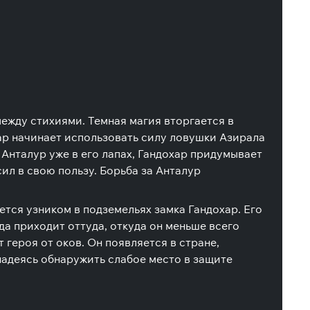
ежду стихиями. Темная магия вторгается в
ар начинает использовать силу ловушки Азирала
Анталур уже в его лапах, Гандохар придумывает
сил в свою пользу. Борьба за Анталур
ется узником в подземельях замка Гандохар. Его
жда приходит оттуда, откуда он меньше всего
 героя от оков. Он появляется в стране,
надеясь обнаружить слабое место в защите