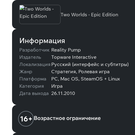
Two Worlds - Epic Edition
Информация
Разработчик
Reality Pump
Издатель
Topware Interactive
Локализация
Русский (интерфейс и субтитры)
Жанр
Стратегия, Ролевая игра
Платформа
PC, Mac OS, SteamOS + Linux
Категория
Игра
Дата выхода
26.11.2010
16+
Возрастное ограничение