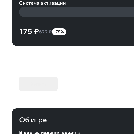
Система активации
175 ₽
699 ₽
-75%
KIBORG - Делюкс Издание
Купить
Об игре
В состав издания входят: