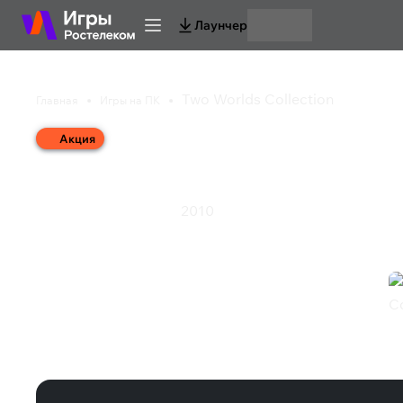
Лаунчер
Two Worlds Collection
Главная
Игры на ПК
Акция
Two Worlds Collectio
2010
Стратегия
Ролевая игра
Two Worlds Collection (Steam)