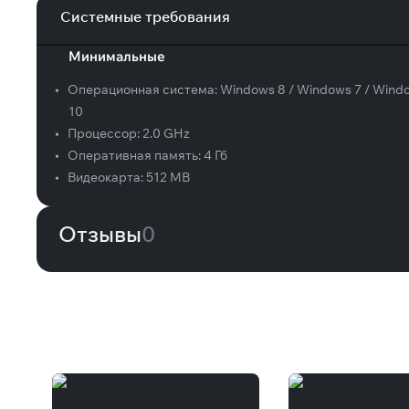
Системные требования
Минимальные
•
Операционная система:
Windows 8 / Windows 7 / Wind
10
•
Процессор:
2.0 GHz
•
Оперативная память:
4 Гб
•
Видеокарта:
512 MB
Отзывы
0
Вам может понравиться