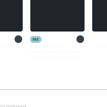
DLC
ary -
The Dungeon Of
Lawles
175 
Naheulbeuk: The Amulet
Of Chaos - Season Pass
699 ₽
ка
олучение заказа