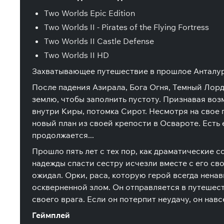
Two Worlds Epic Edition
Two Worlds II - Pirates of the Flying Fortress
Two Worlds II Castle Defense
Two Worlds II HD
Захватывающее путешествие в прошлое Анталур
После падения Азирала, Бога Огня, Темный Лорд
землю, чтобы заполнить пустоту. Признавая во
внутри Киры, потомка Сирот. Несмотря на свое 
новый план из своей крепости в Освароте. Есть 
продолжается...
Прошло пять лет с тех пор, как драматические с
надежды спасти сестру исчезли вместе с его сво
ожидал. Орки, раса, которую герой всегда ненав
оскверненной злом. Он отправляется в путешест
своего врага. Если он потерпит неудачу, он навс
Геймплей