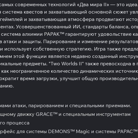
самых современных технологий «Два мира II» — это иде
 система квестов и захватывающий основной сюжет увл
 геймплей и захватывающая атмосфера продвигают исто
гментах. Усовершенствованный ИИ, стандарты баланса, оп
истема алхимии PAPAK™ гарантируют удовольствие как 
 атаки и защиты. Парирование и изменение результато
ю и использует собственную стратегию. Игра также пред
мнем этой функции является недавно созданный инстру
икальные предметы. "Two Worlds II" также превосходна
 как неограниченное количество динамических источник
 сократит время загрузки, улучшит общую производитель
ванию.
мами атаки, парированием и специальными приемами.
мощному движку GRACE™ и специальным инструментам
го процесса
терфейс для системы DEMONS™ Magic и системы PAPAC™