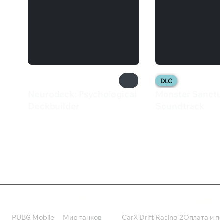
DLC
Neurodeck: Psychological
Monster Sanctu
Deckbuilder
Soundtrack
309 ₽
1 199 ₽
Валюта
Подписки
Поддерж
PUBG Mobile
Мир танков
CarX Drift Racing 2
Оплата и п