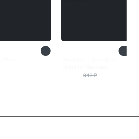
s West
Disciples: Liberation -
₽
Paths to Madness
383 ₽
849 ₽
Служба поддержки
8 800 1000 800