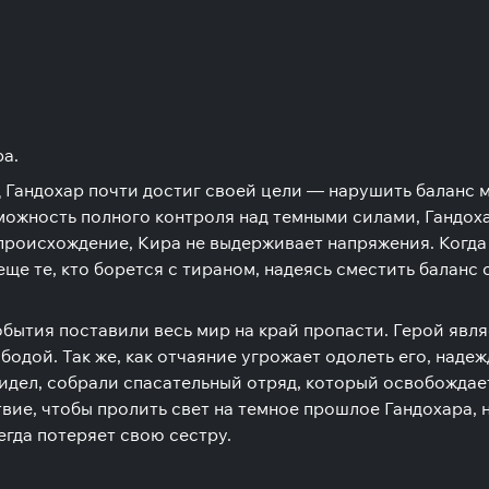
а.
 Гандохар почти достиг своей цели — нарушить баланс м
зможность полного контроля над темными силами, Гандох
происхождение, Кира не выдерживает напряжения. Когда 
еще те, кто борется с тираном, надеясь сместить баланс 
обытия поставили весь мир на край пропасти. Герой явля
бодой. Так же, как отчаяние угрожает одолеть его, наде
идел, собрали спасательный отряд, который освобождает
вие, чтобы пролить свет на темное прошлое Гандохара, 
егда потеряет свою сестру.