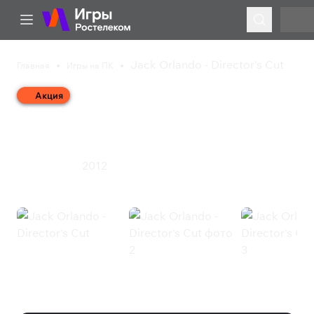
Jack Orlando - Director's Cut
Главная
Игры на ПК
Акция
Jack Orlando - Director's
Cut
2012
Приключения
Jack Orlando - Director's Cut
(Steam)