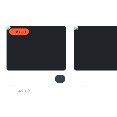
Вам может понравиться
Акция
Devil Jam
Innchanted
300 ₽
499 ₽
710 ₽