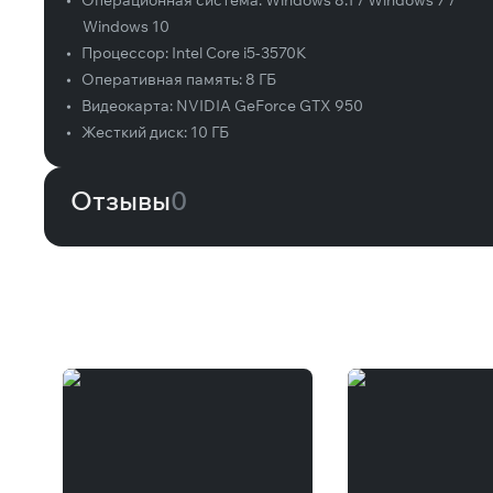
•
Операционная система:
Windows 8.1 / Windows 7 /
Windows 10
•
Процессор:
Intel Core i5-3570K
•
Оперативная память:
8 ГБ
•
Видеокарта:
NVIDIA GeForce GTX 950
•
Жесткий диск:
10 ГБ
Отзывы
0
Вам может понравиться