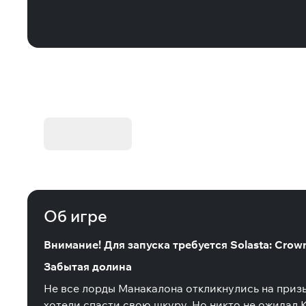
KIBORG - Делюкс Издание
Купить
Об игре
Внимание! Для запуска требуется Solasta: Crown 
Забытая долина
Не все лорды Манакалона откликнулись на приз
хотели спасти свою шкуру. Но никто не ожидал 