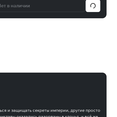
ет в наличии
ься и защищать секреты империи, другие просто
нклавы оказались разорваны в клочья, и всё же