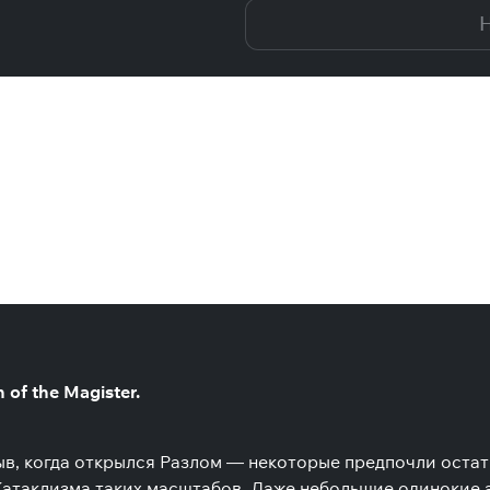
Н
of the Magister.
ыв, когда открылся Разлом — некоторые предпочли остат
Катаклизма таких масштабов. Даже небольшие одинокие а