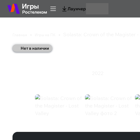
Лаунчер
Solasta: Crown of the Magister - 
Главная
Игры на ПК
Нет в наличии
Solasta: Crown of the 
2022
Приключения
Стратегия
Ролевая игра
Solasta: Crown of the Magister - Lost