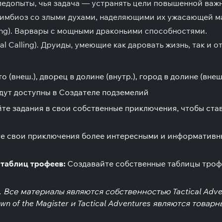
едопыты, чья задача — устранять цели повышенной важ
симбиоз со злыми духами, наделяющими их ужасающей м
ling). Варвары с мощными драконьими способностями.
l Calling). Друиды, умеющие как даровать жизнь, так и о
о (внеш.), дворец в долине (внутр.), город в долине (внеш
дут доступны в Создателе подземелий
те задания в свои собственные приключения, чтобы став
е свои приключения более интересными и информативны
 таблиц трофеев:
Создавайте собственные таблицы трофе
ы. Все материалы являются собственностью Tactical Ad
own of the Magister и Tactical Adventures являются товар