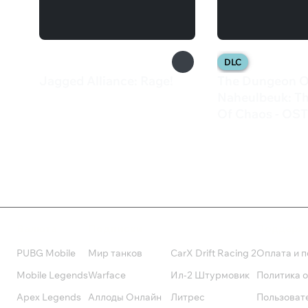
DLC
Jagged Alliance: Rage!
The Dungeon O
1 090 ₽
Naheulbeuk: T
Of Chaos - OST
169 ₽
Валюта
Подписки
Поддерж
PUBG Mobile
Мир танков
CarX Drift Racing 2
Оплата и п
Mobile Legends
Warface
Ил-2 Штурмовик
Политика 
Apex Legends
Аллоды Онлайн
Литрес
Пользоват