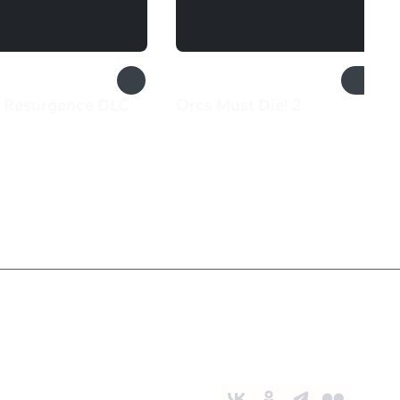
 - Resurgence DLC
Orcs Must Die! 2
₽
360 ₽
Служба поддержки
8 800 1000 800
Социальные сети