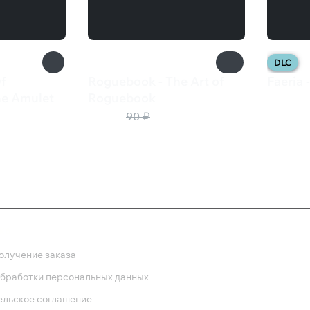
DLC
f
Roguebook - The Art of
Faeria
385 
he Amulet
Roguebook
45 ₽
90 ₽
ка
олучение заказа
обработки персональных данных
ельское соглашение