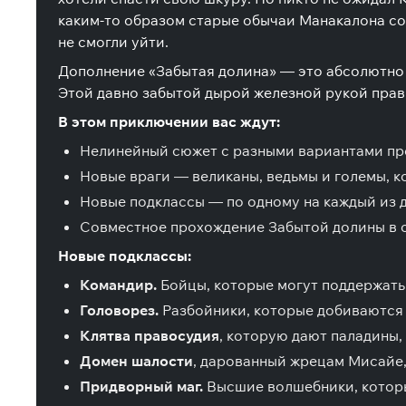
каким-то образом старые обычаи Манакалона сох
не смогли уйти.
Дополнение «Забытая долина» — это абсолютно 
Этой давно забытой дырой железной рукой прав
В этом приключении вас ждут:
Нелинейный сюжет с разными вариантами прох
Новые враги — великаны, ведьмы и големы, к
Новые подклассы — по одному на каждый из 
Совместное прохождение Забытой долины в о
Новые подклассы:
Командир.
Бойцы, которые могут поддержать 
Головорез.
Разбойники, которые добиваются 
Клятва правосудия
, которую дают паладины,
Домен шалости
, дарованный жрецам Мисайе, 
Придворный маг.
Высшие волшебники, которы