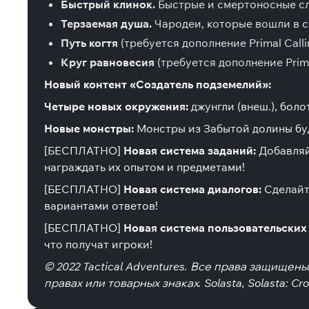
Быстрый клинок.
Быстрые и смертоносные сл
Терзаемая душа.
Чародеи, которые вошли в 
Путь когтя
(требуется дополнение Primal Cal
Круг равновесия
(требуется дополнение Prima
Новый контент «Создатель подземелий»:
Четыре новых окружения:
джунгли (внеш.), болот
Новые монстры:
Монстры из Забытой долины бу
[БЕСПЛАТНО]
Новая система заданий:
Добавляй
награждать их опытом и предметами!
[БЕСПЛАТНО]
Новая система диалогов:
Сделайт
вариантами ответов!
[БЕСПЛАТНО]
Новая система пользовательских
что получат игроки!
© 2022 Tactical Adventures. Все права защищен
правах или товарных знаках. Solasta, Solasta: Cr