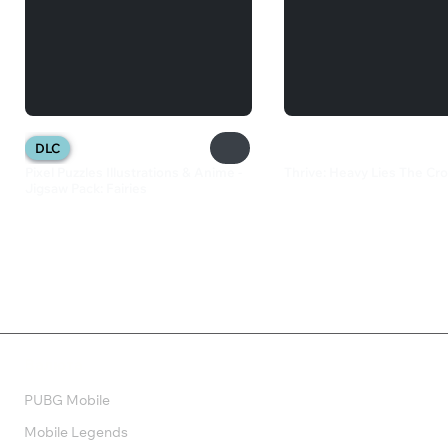
DLC
Pixel Puzzles Illustrations & Anime -
Thrive: Heavy Lies The Cr
Jigsaw Pack: Fairies
995 ₽
82 ₽
Валюта
PUBG Mobile
Mobile Legends