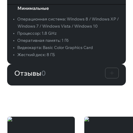
Минимальные
•
Операционная система:
Windows 8 / Windows XP /
Windows 7 / Windows Vista / Windows 10
•
Процессор:
1.8 GHz
•
Оперативная память:
1 Гб
•
Видеокарта:
Basic Color Graphics Card
•
Жесткий диск:
8 ГБ
Отзывы
0
Вам может понравиться