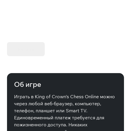
Online
KIBORG - Делюкс Издание
Купить
Об игре
Играть в King of Crown's Chess Online можно
через любой веб-браузер, компьютер,
телефон, планшет или Smart TV.
Единовременный платеж требуется для
пожизненного доступа. Никаких