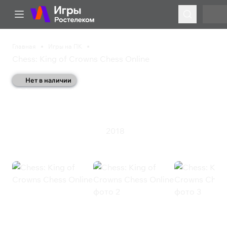
Главная
Игры на ПК
Chess: King of Crowns Chess Online
Нет в наличии
Chess: King of Crowns
Chess Online
2018
Казуальная игра
Стратегия
Chess: King of Crowns Chess