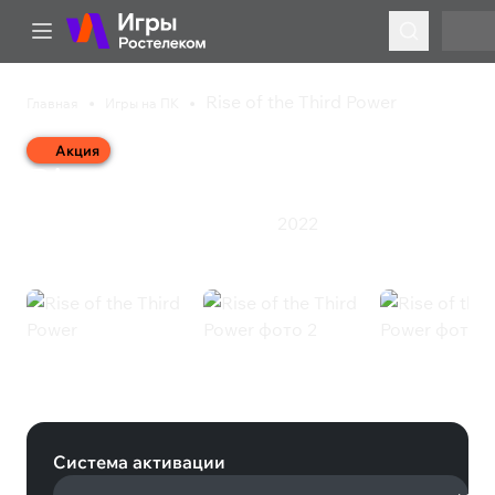
Rise of the Third Power
Главная
Игры на ПК
Акция
Rise of the Third Power
2022
Приключения
Экшен
Ролевая игра
Rise of the Third Power (Steam)
Система активации