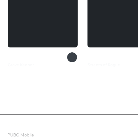
Grave Keeper
Streets of Rogue
259 ₽
710 ₽
Валюта
PUBG Mobile