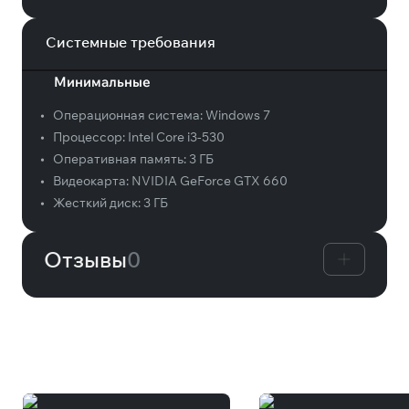
Системные требования
Минимальные
•
Операционная система:
Windows 7
•
Процессор:
Intel Core i3-530
•
Оперативная память:
3 ГБ
•
Видеокарта:
NVIDIA GeForce GTX 660
•
Жесткий диск:
3 ГБ
Отзывы
0
Вам может понравиться