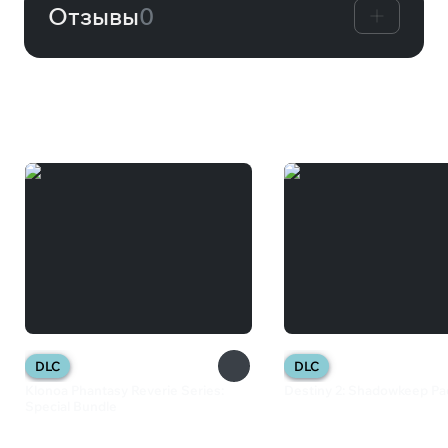
Отзывы
0
Вам может понравиться
DLC
DLC
Klonoa Phantasy Reverie Series:
Destiny 2: Shadowkeep Pa
Special Bundle
1 499 ₽
849 ₽