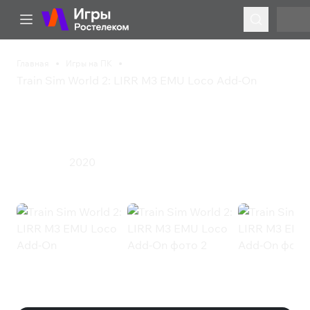
Главная
Игры на ПК
Train Sim World 2: LIRR M3 EMU Loco Add-On
Train Sim World 2: LIRR
M3 EMU Loco Add-On
2020
Симулятор
Train Sim World 2: LIRR M3 EMU
Loco Add-On (Steam)