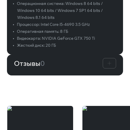
•
Операционная система:
Windows 8 64 bits /
Windows 10 64 bits / Windows 7 SP1 64 bits /
Windows 8.1 64 bits
•
Процессор:
Intel Core i5-4690 3.5 GHz
•
Оперативная память:
8 ГБ
•
Видеокарта:
NVIDIA GeForce GTX 750 Ti
•
Жесткий диск:
20 ГБ
Отзывы
0
Вам может понравиться