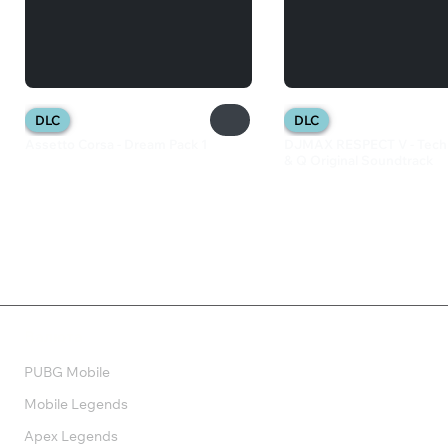
DLC
DLC
Assetto Corsa - Dream Pack 1
DJMAX RESPECT V - Tech
& Q Original Soundtrack
799 ₽
599 ₽
Валюта
PUBG Mobile
Mobile Legends
Apex Legends