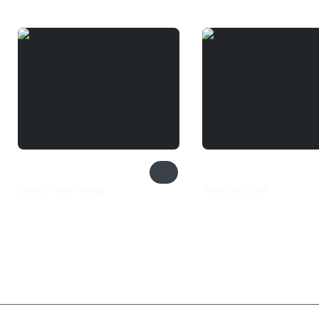
Calico - Neat Things
What the Duck
200 ₽
1 640 ₽