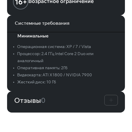
16+
Возрастное ограничение
Системные требования
Минимальные
•
Операционная система:
XP / 7 / Vista
•
Процессор:
2.4 ГГц Intel Core 2 Duo или
аналогичный
•
Оперативная память:
2Гб
•
Видеокарта:
ATI X1800 / NVIDIA 7900
•
Жесткий диск:
10 Гб
Отзывы
0
Вам может понравиться