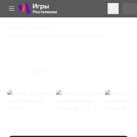
Главная
Игры на ПК
Gothic 3: Forsaken Gods Enhanced Edition
Gothic 3: Forsaken Gods
Enhanced Edition
2011
Ролевая игра
Gothic 3: Forsaken Gods Enhanced
Edition (Steam)