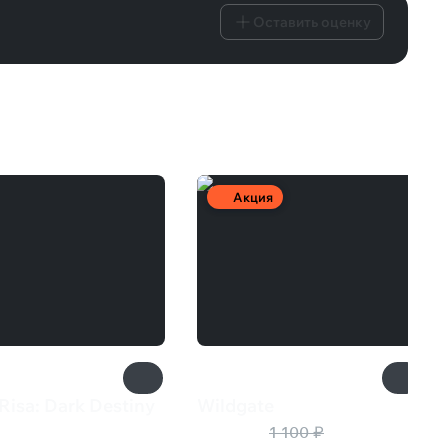
Оставить оценку
Акция
Risa: Dark Destiny
Wildgate
₽
330 ₽
1 100 ₽