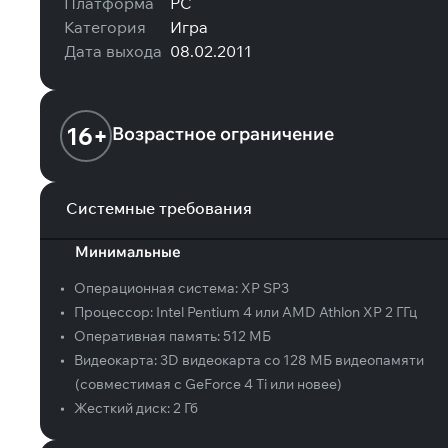
Платформа
PC
Категория
Игра
Дата выхода
08.02.2011
16+
Возрастное ограничение
Системные требования
Минимальные
•
Операционная система:
XP SP3
•
Процессор:
Intel Pentium 4 или AMD Athlon ХР 2 ГГц
•
Оперативная память:
512 МБ
•
Видеокарта:
3D видеокарта со 128 МБ видеопамяти
(совместимая с GeForce 4 Ti или новее)
•
Жесткий диск:
2 Гб