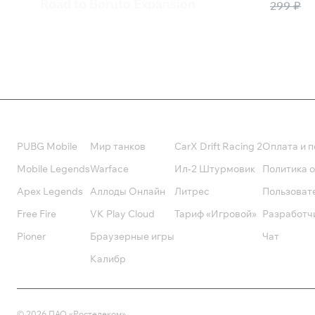
120 ₽
Road to Boruto Expansion
299 ₽
999 ₽
Валюта
Подписки
Поддерж
PUBG Mobile
Мир танков
CarX Drift Racing 2
Оплата и п
Mobile Legends
Warface
Ил-2 Штурмовик
Политика 
Apex Legends
Аллоды Онлайн
Литрес
Пользоват
Free Fire
VK Play Cloud
Тариф «Игровой»
Разработч
Pioner
Браузерные игры
Чат
Калибр
©
2026
ПАО «Ростелеком»