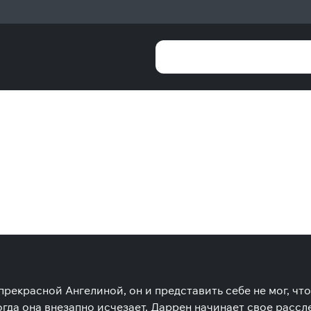
рекрасной Ангелиной, он и представить себе не мог, что
огда она внезапно исчезает, Даррен начинает свое расс