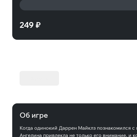
249 ₽
KIBORG - Делюкс Издание
Купить
Об игре
Когда одинокий Даррен Майклз познакомился с п
Ангелина привлекла не только его внимание, и к