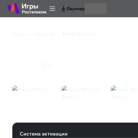
Лаунчер
Black Mirror II
Главная
Игры на ПК
Black Mirror II
2011
Приключения
Black Mirror II (Steam)
Система активации