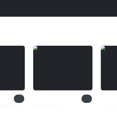
aosbane -
Stray Blade
Jurnal 
1 199 ₽
490 