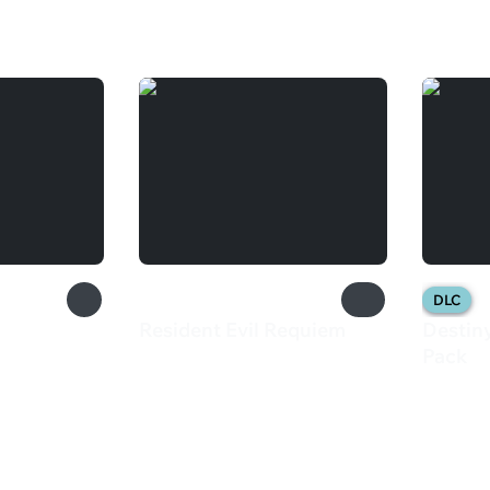
DLC
Resident Evil Requiem
Destin
3 999 ₽
Pack
1 49