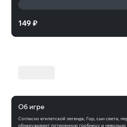
149 ₽
KIBORG - Делюкс Издание
Купить
Об игре
Согласно египетской легенде, Гор, сын света, п
обнаруживает потерянную гробницу и невольно 