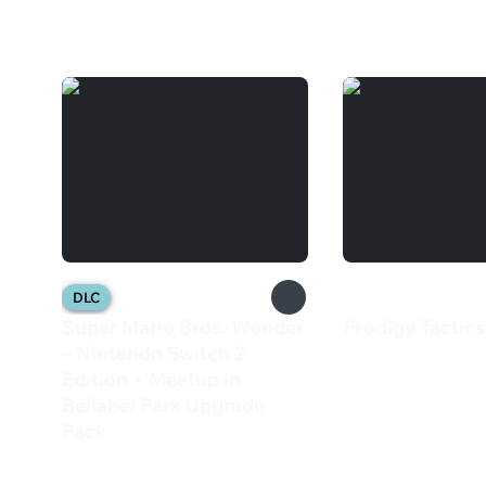
Вам может понравиться
DLC
Super Mario Bros. Wonder
Prodigy Tactics
435 ₽
– Nintendo Switch 2
Edition + Meetup in
Bellabel Park Upgrade
Pack
2 999 ₽