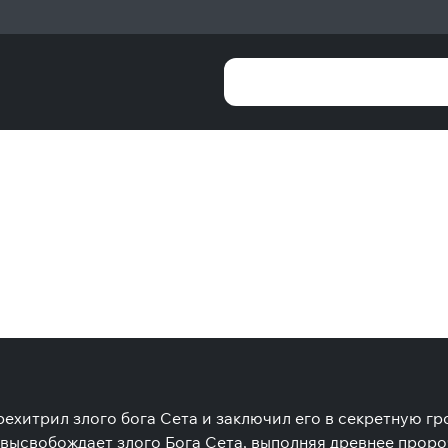
ерехитрил злого бога Сета и заключил его в секретную г
высвобождает злого Бога Сета, выполняя древнее проро