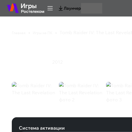
Лаунчер
Tomb Raider IV: The Last Revela
Главная
Игры на ПК
Tomb Raider IV: The L
2012
Приключения
Экшен
Tomb Raider IV: The Last Revelation
Система активации