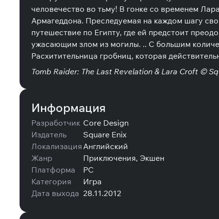
человечество во тьму! В гонке со временем Лара
Армагеддона. Преследуемая на каждом шагу сво
путешествие по Египту, где ей предстоит преод
ужасающим злом из могилы. .. С большим количе
Расхитительница гробниц, которая действительн
Tomb Raider: The Last Revelation & Lara Croft © Sq
Информация
Разработчик
Core Design
Издатель
Square Enix
Локализация
Английский
Жанр
Приключения, Экшен
Платформа
PC
Категория
Игра
Дата выхода
28.11.2012