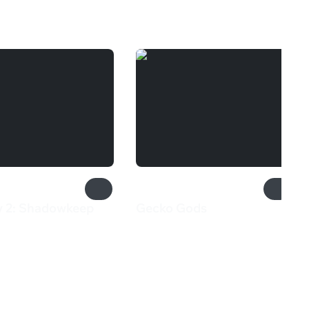
y 2: Shadowkeep
Gecko Gods
710 ₽
9 ₽