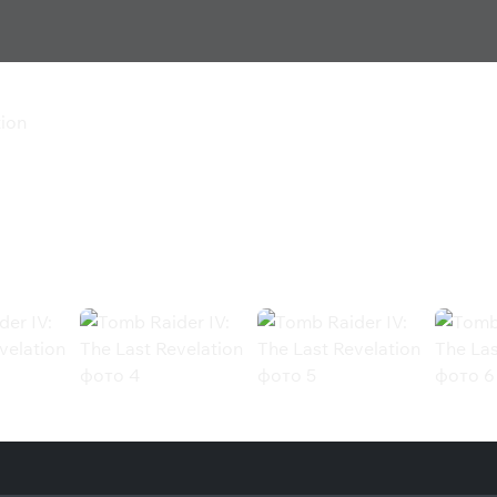
tion
ast Revelation
 (Steam)