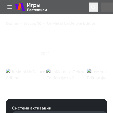
UnMetal UnDeluxe Edition
Главная
Игры на ПК
UnMetal UnDeluxe
Edition
2021
Приключения
Экшен
UnMetal UnDeluxe Edition (Steam)
Система активации