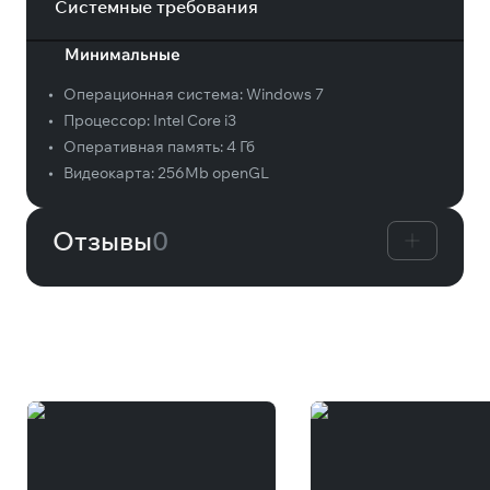
Системные требования
Минимальные
•
Операционная система:
Windows 7
•
Процессор:
Intel Core i3
•
Оперативная память:
4 Гб
•
Видеокарта:
256Mb openGL
Отзывы
0
Вам может понравиться