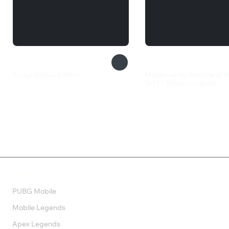
Shiny: Deluxe Edition
Middle-earth: Shadow of M
GOTY Edition Upgrade
692 ₽
249 ₽
Валюта
PUBG Mobile
Mobile Legends
Apex Legends