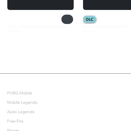
DLC
Tales of Xillia Remastered: Deluxe
Elden Ring Nightreign: Th
Edition
Hollows
4 279 ₽
1 080 ₽
Валюта
PUBG Mobile
Mobile Legends
Apex Legends
Free Fire
Pioner