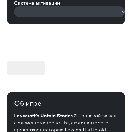
Система активации
KIBORG - Делюкс Издание
Купить
Об игре
Lovecraft’s Untold Stories 2
– ролевой экшен
с элементами rogue-like, сюжет которого
продолжает историю Lovecraft’s Untold