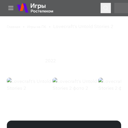
Lovecraft's Untold Stories 2
Главная
Игры на ПК
Lovecraft's Untold
Stories 2
2022
Экшен
Ролевая игра
Lovecraft's Untold Stories 2
(Steam)