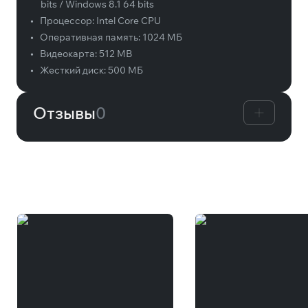
bits / Windows 8.1 64 bits
•
Процессор:
Intel Core CPU
•
Оперативная память:
1024 МБ
•
Видеокарта:
512 MB
•
Жесткий диск:
500 МБ
Отзывы
0
Вам может понравиться