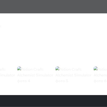
r
st Simulator
Steam)