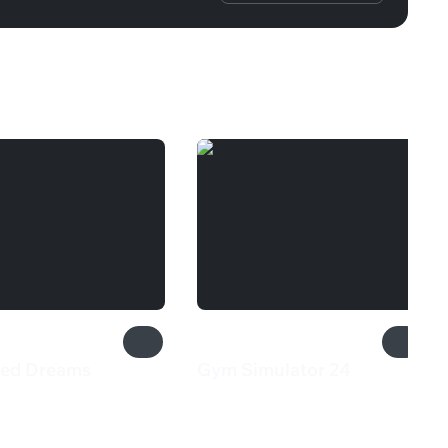
ted Dreams
Gym Simulator 24
₽
490 ₽