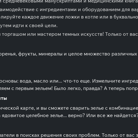
й средневековыми манускриптами и медицинскими книга
аимодействие с ингредиентами и оборудованием для ва
лируйте каждое движение ложки в котле или в буквально
утем идти к своей цели.
торгашом или мастером темных искусств! Только от вас 
 коренья, фрукты, минералы и целое множество различных
основы: вода, масло или... что-то еще. Измельчите ингре
ляем с первым зельем! Было легко, правда? А теперь поп
пты
еской карте, и вы сможете сварить зелье с комбинацие
 ядовитое целебное зелье... верно? Или все же найдется
атели в поисках решения своих проблем. Только от вас з