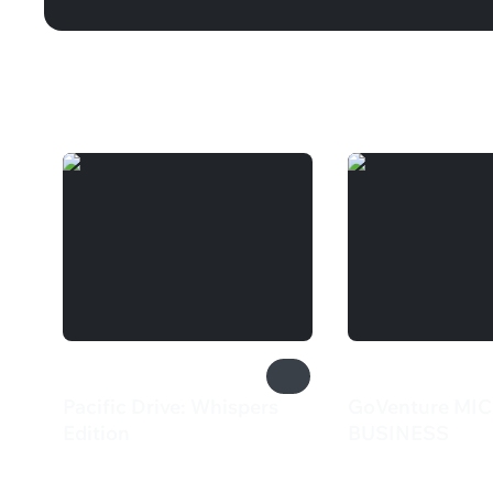
Вам может понравиться
Pacific Drive: Whispers
GoVenture MI
Edition
BUSINESS
2 600 ₽
249 ₽