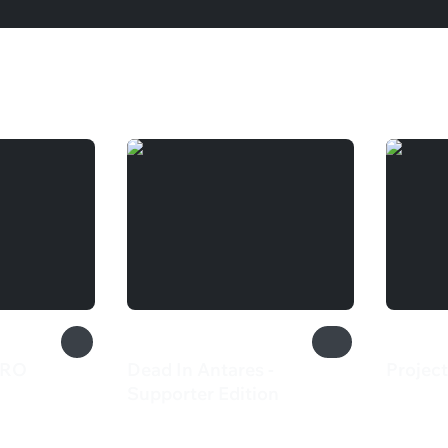
CRO
Dead In Antares -
Projec
550 
Supporter Edition
1 699 ₽