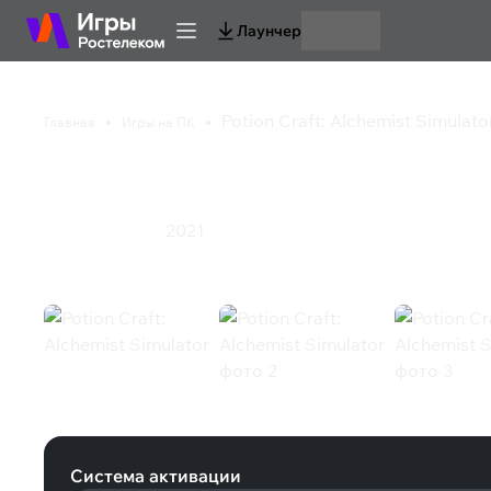
Лаунчер
Potion Craft: Alchemist Simulato
Главная
Игры на ПК
Potion Craft: Alchemi
2021
Инди
Симулятор
Potion Craft: Alchemist Simulator (
Система активации