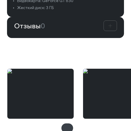
•
Видеокарта:
GeForce GT 630
•
Жесткий диск:
3 ГБ
Отзывы
0
Вам может понравиться