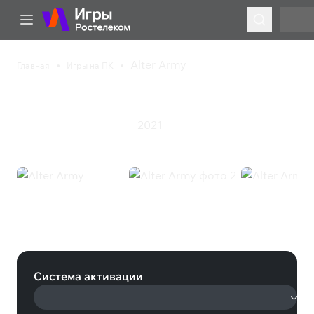
Alter Army
Главная
Игры на ПК
Alter Army
2021
Инди
Приключения
Экшен
Alter Army (Steam)
Система активации