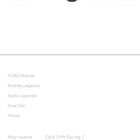
Genopanic
The Coma 2B: Catacomb
350 ₽
550 ₽
Валюта
PUBG Mobile
Mobile Legends
Apex Legends
Free Fire
Pioner
Подписки
Мир танков
CarX Drift Racing 2