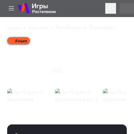
Port Royale 4 - Buccaneers
Главная
Игры на ПК
Акция
Port Royale 4 -
Buccaneers
2021
Симулятор
Стратегия
Port Royale 4 - Buccaneers (Steam)