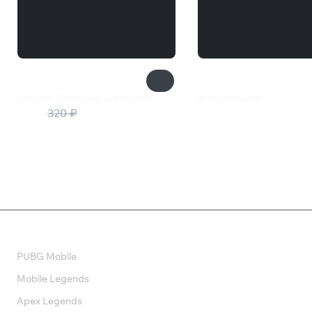
Session: Skate Sim Schoolyard
WW2 Rebuilder
224 ₽
320 ₽
800 ₽
Валюта
PUBG Mobile
Mobile Legends
Apex Legends