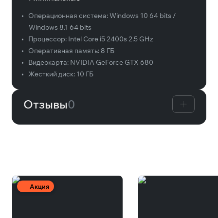
•
Операционная система:
Windows 10 64 bits /
Windows 8.1 64 bits
•
Процессор:
Intel Core i5 2400s 2.5 GHz
•
Оперативная память:
8 ГБ
•
Видеокарта:
NVIDIA GeForce GTX 680
•
Жесткий диск:
10 ГБ
Отзывы
0
Вам может понравиться
Акция