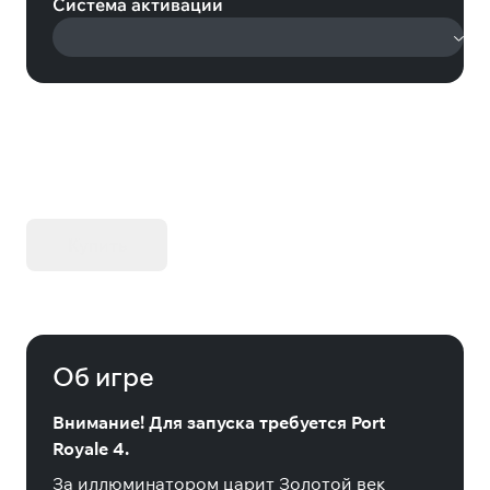
Система активации
KIBORG - Делюкс Издание
Купить
Об игре
Внимание! Для запуска требуется Port
Royale 4.
За иллюминатором царит Золотой век