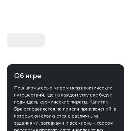
KIBORG - Делюкс Издание
Купить
Об игре
Познакомьтесь с миром межгалактических
путешествий, где на каждом углу вас будут
поджидать космические пираты. Капитан
Бра отправляется на поиски приключений, в
которых он столкнется с различными
заданиями, загадками и всемирным хаосом,
расследуя пропажу двух инопланетных