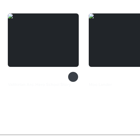
Valthirian Arc: Hero School Story
Moo Lander
1 199 ₽
370 ₽