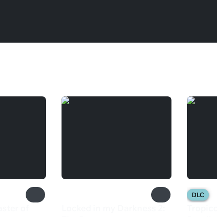
DLC
ster of
Locked in my Darkness 2:
Tropico