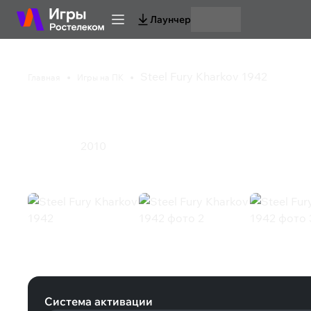
Лаунчер
Steel Fury Kharkov 1942
Главная
Игры на ПК
Steel Fury Kharkov 1
2010
Симулятор
Steel Fury Kharkov 1942 (Steam)
Система активации