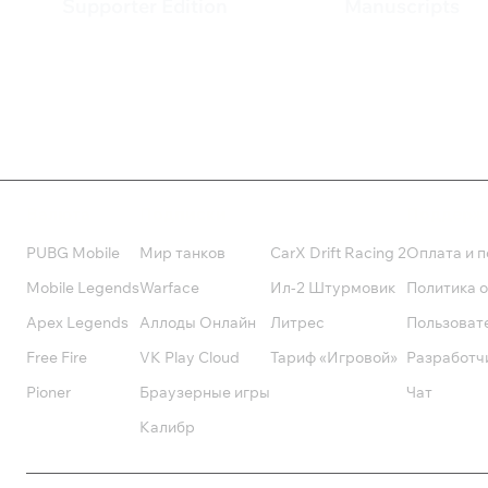
Supporter Edition
Manuscripts
1 238 ₽
660 ₽
Валюта
Подписки
Поддерж
PUBG Mobile
Мир танков
CarX Drift Racing 2
Оплата и п
Mobile Legends
Warface
Ил-2 Штурмовик
Политика 
Apex Legends
Аллоды Онлайн
Литрес
Пользоват
Free Fire
VK Play Cloud
Тариф «Игровой»
Разработч
Pioner
Браузерные игры
Чат
Калибр