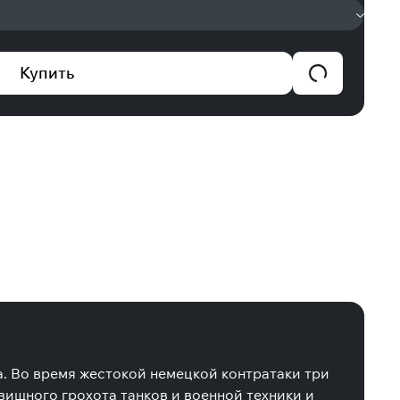
Купить
а. Во время жестокой немецкой контратаки три
вищного грохота танков и военной техники и