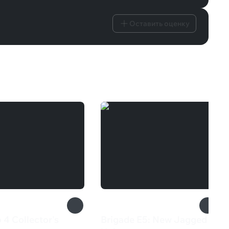
Оставить оценку
 4 Collector's
Brigade E5: New Jagged