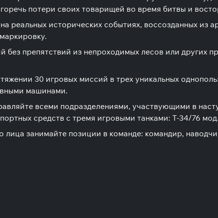
горечь потери своих товарищей во время битвы и востор
на реальных исторических событиях, воссозданных из а
 маркировку.
й без препятствий из непроходимых лесов или других п
отяжении 30 игровых миссий в трех уникальных однополь
ивными машинами.
авляйте всеми подразделениями, участвующими в наступ
ных средств с тремя игровыми танками: Т-34/76 мод. 1941,
го лица занимайте позиции в команде: командир, наводчи