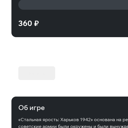
360 ₽
KIBORG - Делюкс Издание
Купить
Об игре
«Стальная ярость: Харьков 1942» основана на р
советские армии были окружены и были вынужден