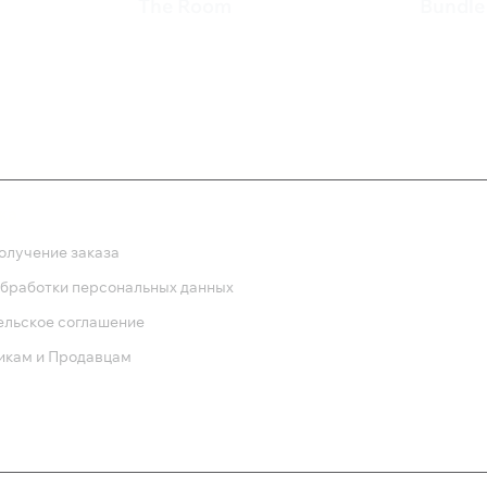
The Room
Bundle
549 ₽
465 
ка
олучение заказа
обработки персональных данных
ельское соглашение
икам и Продавцам