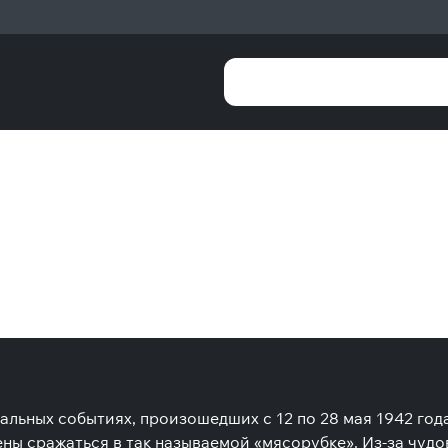
еальных событиях, произошедших с 12 по 28 мая 1942 год
ы сражаться в так называемой «мясорубке». Из-за чудо