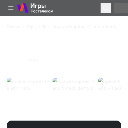
Space Empires IV and V Pack
Главная
Игры на ПК
Space Empires IV and V
Pack
2006
Стратегия
Space Empires IV and V Pack
(Steam)