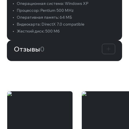
•
Операционная система:
Windows XP
•
Процессор:
Pentium 500 MHz
•
Оперативная память:
64 МБ
•
Видеокарта:
DirectX 7.0 compatible
•
Жесткий диск:
500 Мб
Отзывы
0
Вам может понравиться