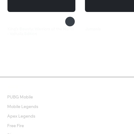
King's Bounty: Warriors of the North
Jumpala
- Valhalla Edition
380 ₽
490 ₽
Валюта
PUBG Mobile
Mobile Legends
Apex Legends
Free Fire