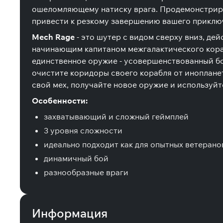
ошеломляющему натиску врага. Продемонстриру
привести к резкому завершению вашего приклю
Mech Rage
- это шутер с видом сверху вниз, де
начинающим капитаном межгалактического кораб
единственное оружие - усовершенствованный бо
очистите коридоры своего корабля от иноплане
свой мех, получайте новое оружие и используйт
Особенности:
захватывающий и сложный геймплей
3 уровня сложности
идеально подходит как для опытных ветеранов
динамичный бой
разнообразные враги
Информация