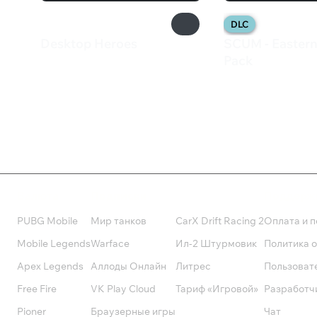
DLC
Desktop Heroes
SCUM - Eastern
240 ₽
Pack
570 ₽
Валюта
Подписки
Поддерж
PUBG Mobile
Мир танков
CarX Drift Racing 2
Оплата и п
Mobile Legends
Warface
Ил-2 Штурмовик
Политика 
Apex Legends
Аллоды Онлайн
Литрес
Пользоват
Free Fire
VK Play Cloud
Тариф «Игровой»
Разработч
Pioner
Браузерные игры
Чат