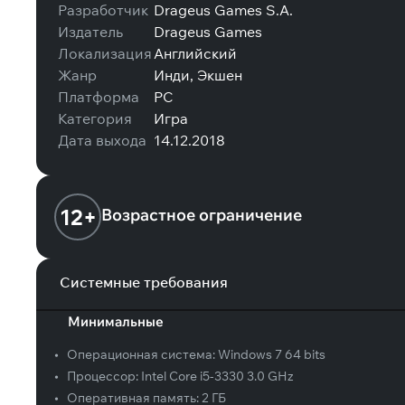
Разработчик
Drageus Games S.A.
Издатель
Drageus Games
Локализация
Английский
Жанр
Инди, Экшен
Платформа
PC
Категория
Игра
Дата выхода
14.12.2018
12+
Возрастное ограничение
Системные требования
Минимальные
•
Операционная система:
Windows 7 64 bits
•
Процессор:
Intel Core i5-3330 3.0 GHz
•
Оперативная память:
2 ГБ