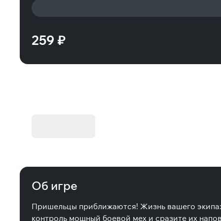
259 ₽
KIBORG - Делюкс Издание
Купить
Об игре
Пришельцы приближаются! Жизнь вашего экипажа
контроль мощный боевой мех и сразите их напо