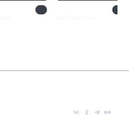
Tanks
Let Them Come
320 ₽
Служба поддержки
8 800 1000 800
Социальные сети