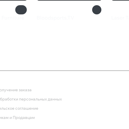
 Furniture
Bloodsports.TV
Laser 
385 ₽
42 ₽
ка
олучение заказа
обработки персональных данных
ельское соглашение
икам и Продавцам