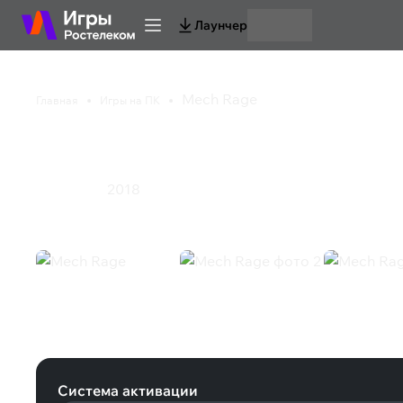
Лаунчер
Mech Rage
Главная
Игры на ПК
Mech Rage
2018
Инди
Экшен
Mech Rage (Steam)
Система активации