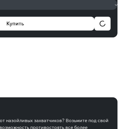
Купить
от назойливых захватчиков? Возьмите под свой
 возможность противостоять все более