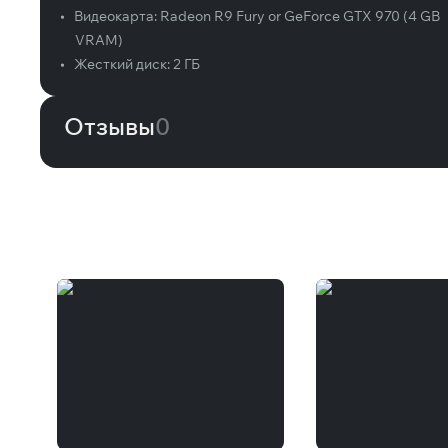
•
Видеокарта:
Radeon R9 Fury or GeForce GTX 970 (4 GB
VRAM)
•
Жесткий диск:
2 ГБ
Отзывы
0
Вам может понравиться