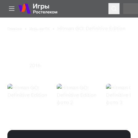
Hitman GO: Definitive Edition
Главная
Игры на ПК
Hitman GO: Definitive
Edition
2016
Стратегия
Hitman GO: Definitive Edition
(Steam)