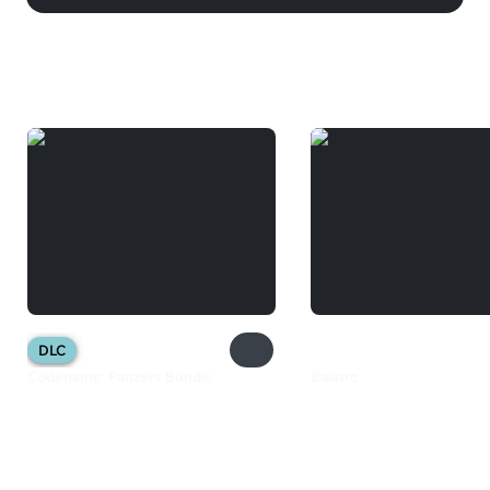
Вам может понравиться
DLC
Codename: Panzers Bundle
Balatro
849 ₽
610 ₽