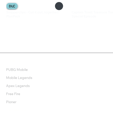
DLC
Snipperclips - Cut it out, together!
Captain Toad: Treasure Tra
PlusPack
Special Episode
1 199 ₽
699 ₽
Валюта
PUBG Mobile
Mobile Legends
Apex Legends
Free Fire
Pioner
Подписки