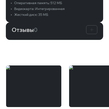
•
Оперативная память:
512 МБ
•
Видеокарта:
Интегрированная
•
Жесткий диск:
35 МБ
Отзывы
0
Вам может понравиться