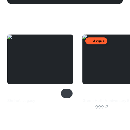
Вам может понравиться
Акция
Shrine's Legacy
Green Hell - Anniversary E
1 099 ₽
200 ₽
999 ₽