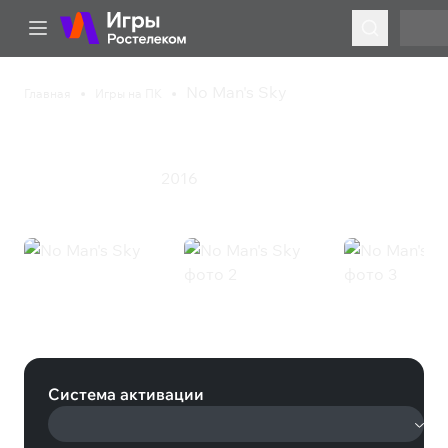
No Man's Sky
Главная
Игры на ПК
No Man's Sky
2016
Приключения
Экшен
No Man's Sky (Steam)
Система активации