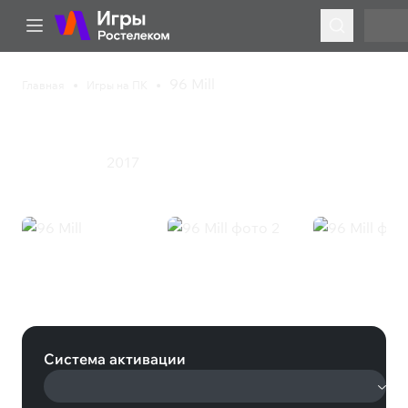
96 Mill
Главная
Игры на ПК
96 Mill
2017
Приключения
96 Mill (Steam)
Система активации