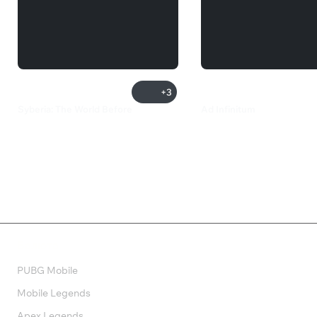
+3
Syberia: The World Before
Ad Infinitum
2 499 ₽
1 999 ₽
Валюта
PUBG Mobile
Mobile Legends
Apex Legends