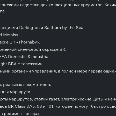
 поисками недостающих коллекционных предметов. Каким 
ne.
анциями Darlington и Saltburn-by-the-Sea
d Metals».
аске BR «Thornaby».
ирменной сине-серой окраске BR.
HEA Domestic & Industrial.
reight BBA с тележками
нными органами управления, в полной мере передающие
с реальных локомотивов.
й для маршрута.
арты маршрутов, стопки газет, электрические щиты и не
 BR Class 37/5, 08 и 101, которые помогут быстро осво
в режиме «Поезда».