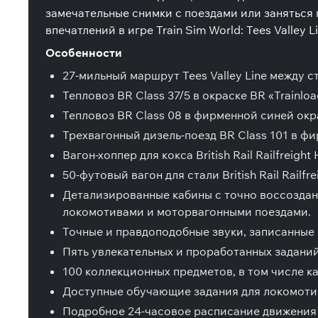
замечательные снимки с поездами или заняться
впечатлений в игре Train Sim World: Tees Valley Li
Особенности
27-мильный маршрут Tees Valley Line между ст
Тепловоз BR Class 37/5 в окраске BR «Trainloa
Тепловоз BR Class 08 в фирменной синей окр
Трехвагонный дизель-поезд BR Class 101 в ф
Вагон-хоппер для кокса British Rail Railfreight 
50-футовый вагон для стали British Rail Railf
Детализированные кабины с точно воссозда
локомотивами и моторвагонными поездами.
Точные и правдоподобные звуки, записанные 
Пять увлекательных и проработанных задани
100 коллекционных предметов, в том числе к
Доступные обучающие задания для локомотивов
Подробное 24-часовое расписание движения 