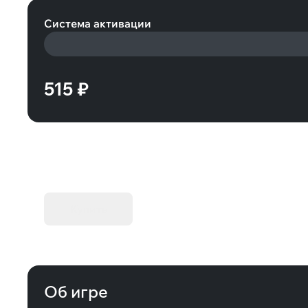
Система активации
515 ₽
KIBORG - Делюкс Издание
Купить
Об игре