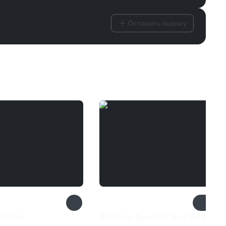
Оставить оценку
erator
Fishing: Barents Sea (Misc