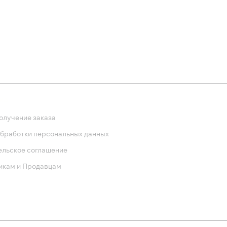
1 300 ₽
687 
ка
олучение заказа
обработки персональных данных
ельское соглашение
икам и Продавцам