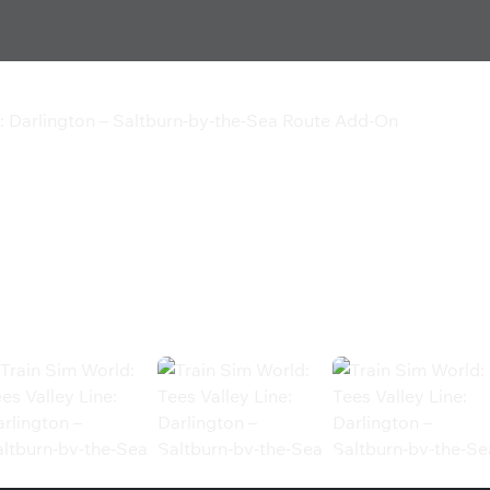
e: Darlington – Saltburn-by-the-Sea Route Add-On
Valley Line: Darlington
a Route Add-On
Darlington – Saltburn-by-the-Sea Route A