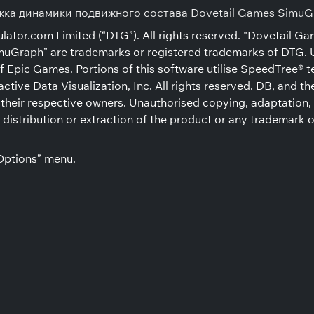
ка динамики подвижного состава Dovetail Games SimuGra
ator.com Limited (“DTG”). All rights reserved. "Dovetail Ga
muGraph” are trademarks or registered trademarks of DTG. U
of Epic Games. Portions of this software utilise SpeedTree® 
active Data Visualization, Inc. All rights reserved. DB, and
their respective owners. Unauthorised copying, adaptation, re
distribution or extraction of the product or any trademark o
“Options” menu.