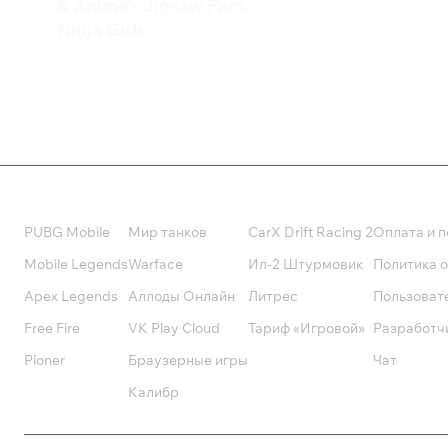
2 149 ₽
& Anime - Jigsaw Pack:
Ninja Girls
61 ₽
Валюта
Подписки
Поддерж
PUBG Mobile
Мир танков
CarX Drift Racing 2
Оплата и п
Mobile Legends
Warface
Ил-2 Штурмовик
Политика 
Apex Legends
Аллоды Онлайн
Литрес
Пользоват
Free Fire
VK Play Cloud
Тариф «Игровой»
Разработч
Pioner
Браузерные игры
Чат
Калибр