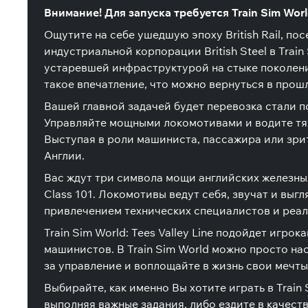
Внимание! Для запуска требуется Train Sim Worl
Ощутите на себе ушедшую эпоху British Rail, 
индустриальной корпорации British Steel в Train
устаревшей инфраструктурой на стыке поколени
такое впечатление, что можно вернуться в прошл
Вашей главной задачей будет перевозка стали п
Управляйте мощными локомотивами и водите тя
Выступая в роли машиниста, пассажира или зри
Англии.
Вас ждут три символа мощи английских железных
Class 101. Локомотивы ведут себя, звучат и вы
привлечением технических специалистов и реал
Train Sim World: Tees Valley Line подойдет игр
машинистов. В Train Sim World можно просто на
за управление и воплощайте в жизнь свои мечты
Выбирайте, как именно Вы хотите играть в Train
выполняя важные задания, либо ездите в качес