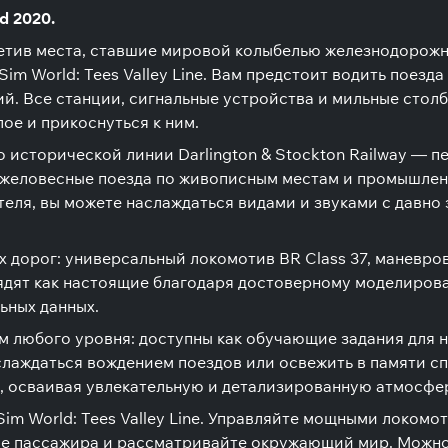
d 2020.
посетив места, ставшие мировой колыбелью железнодорож
 Sim World: Tees Valley Line. Вам предстоит водить поез
й. Все станции, сигнальные устройства и мильные стол
ое и прикоснуться к ним.
о исторической линии Darlington & Stockton Railway — 
желовесные поезда по живописным местам и промышлен
теля, вы можете наслаждаться видами и звуками с давно
 дорог: универсальный локомотив BR Class 37, маневров
глядят как настоящие благодаря достоверному моделиро
ьных данных.
окам любого уровня: доступны как обучающие задания для
слаждаться вождением поездов или освежить в памяти сп
, осваивая увлекательную и детализированную атмосферу 
 Sim World: Tees Valley Line. Управляйте мощными локом
тве пассажира и рассматривайте окружающий мир. Можно