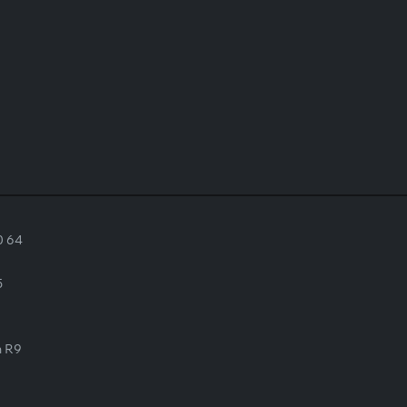
0 64
5
n R9