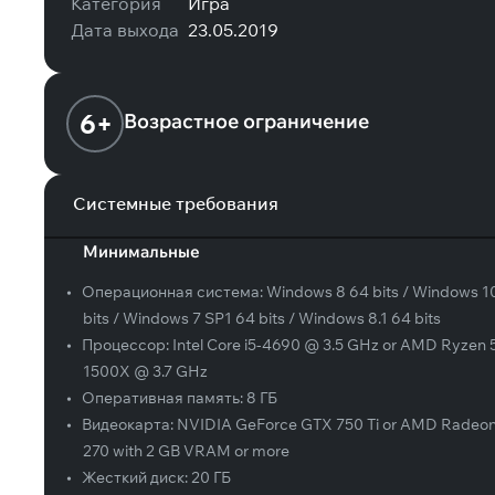
Категория
Игра
Дата выхода
23.05.2019
6+
Возрастное ограничение
Системные требования
Минимальные
•
Операционная система:
Windows 8 64 bits / Windows 1
bits / Windows 7 SP1 64 bits / Windows 8.1 64 bits
•
Процессор:
Intel Core i5-4690 @ 3.5 GHz or AMD Ryzen 
1500X @ 3.7 GHz
•
Оперативная память:
8 ГБ
•
Видеокарта:
NVIDIA GeForce GTX 750 Ti or AMD Radeo
270 with 2 GB VRAM or more
•
Жесткий диск:
20 ГБ