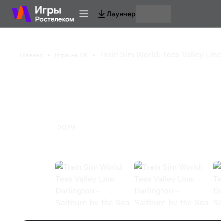
Лаунчер
Train Sim World: Tees Valley Lin
Главная
Игры на ПК
Train Sim World: Tees 
– Saltburn-by-the-Se
2019
Симулятор
Train Sim World: Tees Valley Line: 