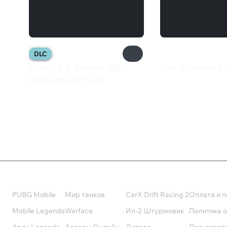
DLC
Destiny 2: Bungie 30th
Gas Guzzlers E
599 ₽
Anniversary Pack
1 799 ₽
Валюта
Подписки
Поддерж
PUBG Mobile
Мир танков
CarX Drift Racing 2
Оплата и п
Mobile Legends
Warface
Ил-2 Штурмовик
Политика 