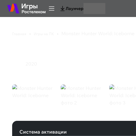
Лаунчер
Monster Hunter World: Iceborne
Главная
Игры на ПК
Monster Hunter World
2020
Экшен
Monster Hunter World: Iceborne (S
Система активации