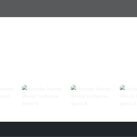
: Iceborne
team)