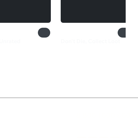
Unrated
Don't Die, Collect Loot
₽
599 ₽
Служба поддержки
8 800 1000 800
Социальные сети