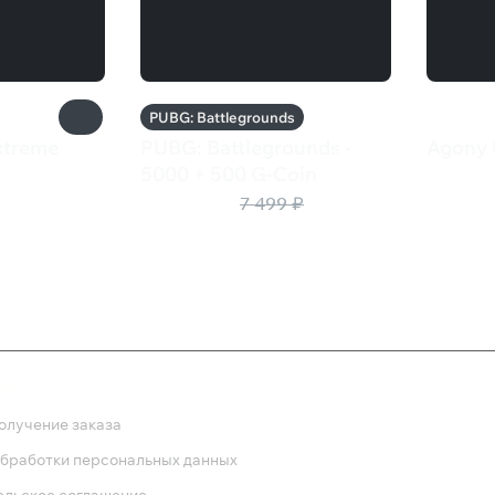
PUBG: Battlegrounds
xtreme
PUBG: Battlegrounds -
Agony 
550 
5000 + 500 G-Coin
6 225 ₽
7 499 ₽
ка
олучение заказа
обработки персональных данных