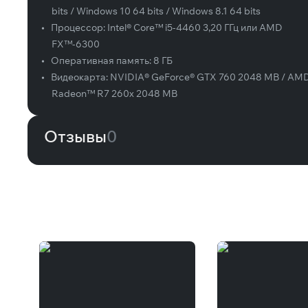
bits / Windows 10 64 bits / Windows 8.1 64 bits
•
Процессор:
Intel® Core™ i5-4460 3,20 ГГц или AMD
FX™-6300
•
Оперативная память:
8 ГБ
•
Видеокарта:
NVIDIA® GeForce® GTX 760 2048 MB / AM
Radeon™ R7 260x 2048 MB
Отзывы
0
Вам может понравиться