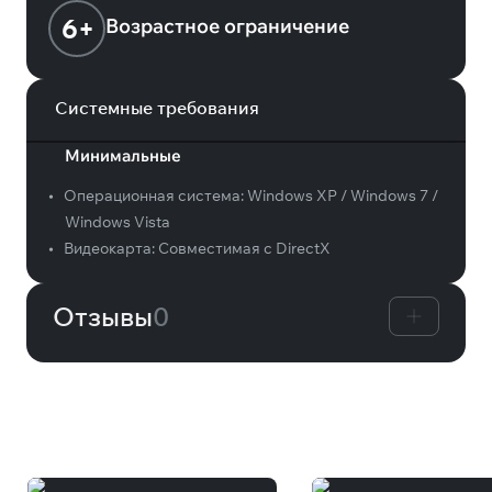
6+
Возрастное ограничение
Системные требования
Минимальные
•
Операционная система:
Windows XP / Windows 7 /
Windows Vista
•
Видеокарта:
Совместимая с DirectX
Отзывы
0
Вам может понравиться