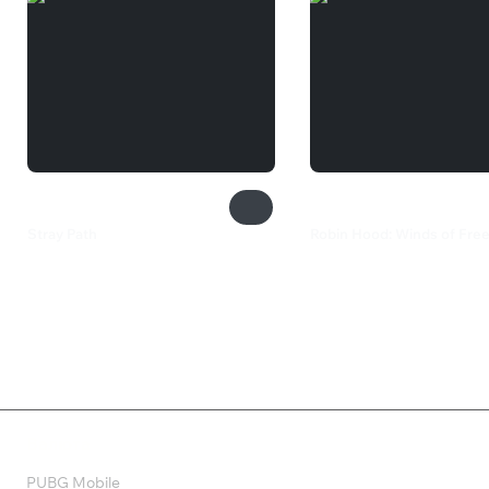
Stray Path
Robin Hood: Winds of Fr
550 ₽
175 ₽
Валюта
PUBG Mobile