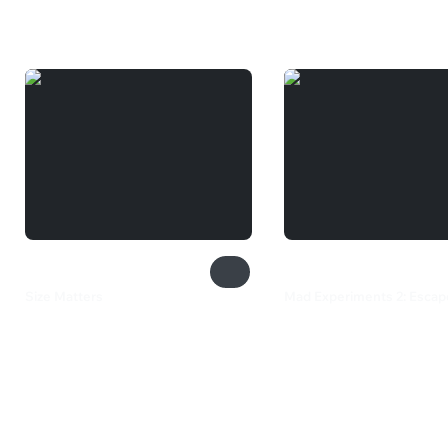
Вам может понравиться
Size Matters
Mad Experiments 2: Esca
385 ₽
490 ₽