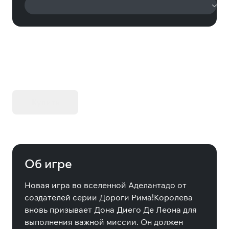
KIBORG - Делюкс Издание
Купить
Об игре
Новая игра во вселенной Аделантадо от
создателей серии Дороги Рима!Королева
вновь призывает Дона Диего Де Леона для
выполнения важной миссии. Он должен