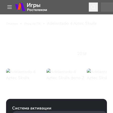
Adelantado 4 Aztec Skulls
Главная
Игры на ПК
Adelantado 4 Aztec
Skulls
2018
Казуальная игра
Приключения
Симулятор
Adelantado 4 Aztec Skulls (Steam)
Система активации